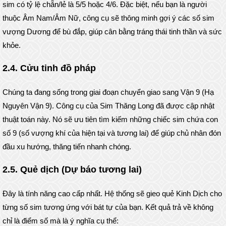
sim có tỷ lệ chẵn/lẻ là 5/5 hoặc 4/6. Đặc biệt, nếu bạn là người
thuộc Âm Nam/Âm Nữ, công cụ sẽ thông minh gợi ý các số sim
vượng Dương để bù đắp, giúp cân bằng tráng thái tinh thần và sức
khỏe.
2.4. Cửu tinh đồ pháp
Chúng ta đang sống trong giai đoạn chuyển giao sang Vận 9 (Hạ
Nguyên Vận 9). Công cụ của Sim Thăng Long đã được cập nhật
thuật toán này. Nó sẽ ưu tiên tìm kiếm những chiếc sim chứa con
số 9 (số vượng khí của hiện tại và tương lai) để giúp chủ nhân đón
đầu xu hướng, thăng tiến nhanh chóng.
2.5. Quẻ dịch (Dự báo tương lai)
Đây là tính năng cao cấp nhất. Hệ thống sẽ gieo quẻ Kinh Dịch cho
từng số sim tương ứng với bát tự của bạn. Kết quả trả về không
chỉ là điểm số mà là ý nghĩa cụ thể: