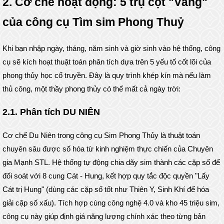
2. Cơ chế hoạt động: 5 trụ cột "Vàng"
của công cụ Tìm sim Phong Thuỷ
Khi bạn nhập ngày, tháng, năm sinh và giờ sinh vào hệ thống, công
cụ sẽ kích hoạt thuật toán phân tích dựa trên 5 yếu tố cốt lõi của
phong thủy học cổ truyền. Đây là quy trình khép kín mà nếu làm
thủ công, một thầy phong thủy có thể mất cả ngày trời:
2.1. Phân tích DU NIÊN
Cơ chế Du Niên trong công cụ Sim Phong Thủy là thuật toán
chuyên sâu được số hóa từ kinh nghiệm thực chiến của Chuyên
gia Mạnh STL. Hệ thống tự động chia dãy sim thành các cặp số để
đối soát với 8 cung Cát - Hung, kết hợp quy tắc độc quyền "Lấy
Cát trị Hung" (dùng các cặp số tốt như Thiên Y, Sinh Khí để hóa
giải cặp số xấu). Tích hợp cùng công nghệ 4.0 và kho 45 triệu sim,
công cụ này giúp định giá năng lượng chính xác theo từng bản