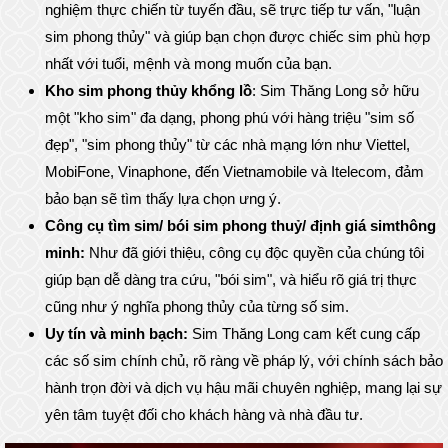
nghiệm thực chiến từ tuyến đầu, sẽ trực tiếp tư vấn, "luận
sim phong thủy" và giúp bạn chọn được chiếc sim phù hợp
nhất với tuổi, mệnh và mong muốn của bạn.
Kho sim phong thủy khổng lồ
: Sim Thăng Long sở hữu
một "kho sim" đa dạng, phong phú với hàng triệu "sim số
đẹp", "sim phong thủy" từ các nhà mạng lớn như Viettel,
MobiFone, Vinaphone, đến Vietnamobile và Itelecom, đảm
bảo bạn sẽ tìm thấy lựa chọn ưng ý.
Công cụ tìm sim/ bói sim phong thuỷ/ định giá simthông
minh:
Như đã giới thiệu, công cụ độc quyền của chúng tôi
giúp bạn dễ dàng tra cứu, "bói sim", và hiểu rõ giá trị thực
cũng như ý nghĩa phong thủy của từng số sim.
Uy tín và minh bạch:
Sim Thăng Long cam kết cung cấp
các số sim chính chủ, rõ ràng về pháp lý, với chính sách bảo
hành trọn đời và dịch vụ hậu mãi chuyên nghiệp, mang lại sự
yên tâm tuyệt đối cho khách hàng và nhà đầu tư.