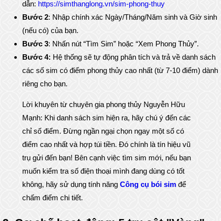
dẫn:
https://simthanglong.vn/sim-phong-thuy
Bước 2
: Nhập chính xác Ngày/Tháng/Năm sinh và Giờ sinh
(nếu có) của bạn.
Bước 3
: Nhấn nút “Tìm Sim” hoặc “Xem Phong Thủy”.
Bước 4:
Hệ thống sẽ tự động phân tích và trả về danh sách
các số sim có điểm phong thủy cao nhất (từ 7-10 điểm) dành
riêng cho bạn.
Lời khuyên từ chuyên gia phong thủy Nguyễn Hữu
Mạnh: Khi danh sách sim hiện ra, hãy chú ý đến các
chỉ số điểm. Đừng ngần ngại chọn ngay một số có
điểm cao nhất và hợp túi tiền. Đó chính là tín hiệu vũ
trụ gửi đến bạn! Bên cạnh việc tìm sim mới, nếu bạn
muốn kiểm tra số điện thoại mình đang dùng có tốt
không, hãy sử dụng tính năng
Công cụ bói sim
để
chấm điểm chi tiết.