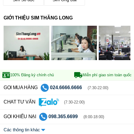
GIỚI THIỆU SIM THĂNG LONG
100% Đăng ký
chính chủ
Miễn phí giao sim
toàn quốc
GỌI MUA HÀNG
024.6666.6666
(7:30-22:00)
CHAT TƯ VẤN
(7:30-22:00)
GỌI KHIẾU NẠI
098.365.6699
(8:00-18:00)
Các thông tin khác