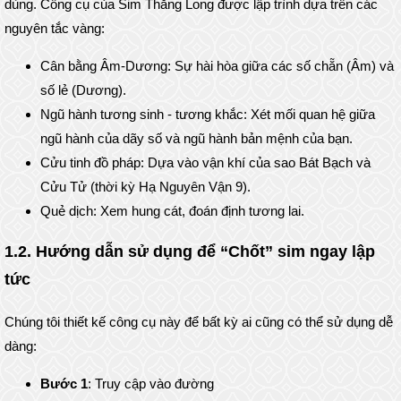
dùng. Công cụ của Sim Thăng Long được lập trình dựa trên các
nguyên tắc vàng:
Cân bằng Âm-Dương: Sự hài hòa giữa các số chẵn (Âm) và
số lẻ (Dương).
Ngũ hành tương sinh - tương khắc: Xét mối quan hệ giữa
ngũ hành của dãy số và ngũ hành bản mệnh của bạn.
Cửu tinh đồ pháp: Dựa vào vận khí của sao Bát Bạch và
Cửu Tử (thời kỳ Hạ Nguyên Vận 9).
Quẻ dịch: Xem hung cát, đoán định tương lai.
1.2. Hướng dẫn sử dụng để “Chốt” sim ngay lập
tức
Chúng tôi thiết kế công cụ này để bất kỳ ai cũng có thể sử dụng dễ
dàng:
Bước 1
: Truy cập vào đường