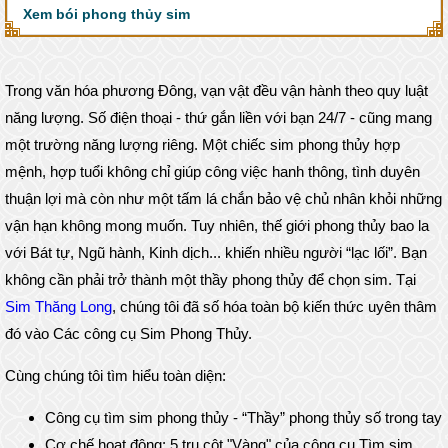
Xem bói phong thủy sim
Trong văn hóa phương Đông, vạn vật đều vận hành theo quy luật
năng lượng. Số điện thoại - thứ gắn liền với bạn 24/7 - cũng mang
một trường năng lượng riêng. Một chiếc sim phong thủy hợp
mệnh, hợp tuổi không chỉ giúp công việc hanh thông, tình duyên
thuận lợi mà còn như một tấm lá chắn bảo vệ chủ nhân khỏi những
vận hạn không mong muốn. Tuy nhiên, thế giới phong thủy bao la
với Bát tự, Ngũ hành, Kinh dịch... khiến nhiều người “lạc lối”. Bạn
không cần phải trở thành một thầy phong thủy để chọn sim. Tại
Sim Thăng Long
, chúng tôi đã số hóa toàn bộ kiến thức uyên thâm
đó vào Các công cụ Sim Phong Thủy.
Cùng chúng tôi tìm hiểu toàn diện:
Công cụ tìm sim phong thủy - “Thầy” phong thủy số trong tay
Cơ chế hoạt động: 5 trụ cột "Vàng" của công cụ Tìm sim