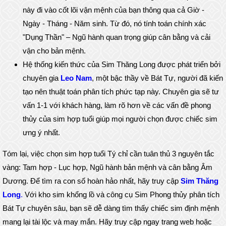
này đi vào cốt lõi vận mệnh của bạn thông qua cả Giờ -
Ngày - Tháng - Năm sinh. Từ đó, nó tính toán chính xác
"Dụng Thần" – Ngũ hành quan trọng giúp cân bằng và cải
vận cho bản mệnh.
Hệ thống kiến thức của Sim Thăng Long được phát triển bởi
chuyên gia
Leo Nam
, một bậc thầy về Bát Tự, người đã kiến
tạo nên thuật toán phân tích phức tạp này. Chuyên gia sẽ tư
vấn 1-1 với khách hàng, làm rõ hơn về các vấn đề phong
thủy của sim hợp tuổi giúp mọi người chọn được chiếc sim
ưng ý nhất.
Tóm lại, việc chọn sim hợp tuổi Tý chỉ cần tuân thủ 3 nguyên tắc
vàng: Tam hợp - Lục hợp, Ngũ hành bản mệnh và cân bằng Âm
Dương. Để tìm ra con số hoàn hảo nhất, hãy truy cập
Sim Thăng
Long
.
Với kho sim khổng lồ và công cụ Sim Phong thủy phân tích
Bát Tự chuyên sâu, bạn sẽ dễ dàng tìm thấy chiếc sim định mệnh
mang lại tài lộc và may mắn. Hãy truy cập ngay trang web hoặc