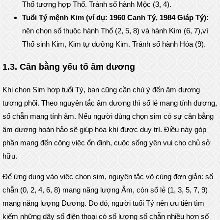
Thổ tương hợp Thổ. Tránh số hành Mộc (3, 4).
Tuổi Tý mệnh Kim (ví dụ: 1960 Canh Tý, 1984 Giáp Tý):
nên chọn số thuộc hành Thổ (2, 5, 8) và hành Kim (6, 7),vì
Thổ sinh Kim, Kim tự dưỡng Kim. Tránh số hành Hỏa (9).
1.3. Cân bằng yếu tố âm dương
Khi chọn Sim hợp tuổi Tý, bạn cũng cần chú ý đến âm dương
tương phối. Theo nguyên tắc âm dương thì số lẻ mang tính dương,
số chẵn mang tính âm. Nếu người dùng chọn sim có sự cân bằng
âm dương hoàn hảo sẽ giúp hòa khí được duy trì. Điều này góp
phần mang đến công việc ổn định, cuộc sống yên vui cho chủ sở
hữu.
Để ứng dụng vào việc chọn sim, nguyên tắc vô cùng đơn giản: số
chẵn (0, 2, 4, 6, 8) mang năng lượng Âm, còn số lẻ (1, 3, 5, 7, 9)
mang năng lượng Dương. Do đó, người tuổi Tý nên ưu tiên tìm
kiếm những dãy số điện thoại có số lượng số chẵn nhiều hơn số