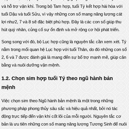
và hỗ trợ vận khí. Trong bộ Tam hợp, tuổi Tý kết hợp hài hòa với
tuổi Dậu và tuổi Sửu, vì vậy những con số mang năng lượng cát
lợi như2, 7 và 8 sẽ đặc biệt phù hợp. Đây là các con số giúp thu
hút quý nhân, củng cố sự ổn định và mở rộng cơ hội phát triển.
Song song với đó, bộ Lục hợp cũng là nguyên tắc cần xem xét. Tý
nằm trong mối quan hệ Lục hợp với tuổi Thân, do đó những con số
2, 6 và 7 được đánh giá là mang đến sự bổ trợ mạnh mẽ, giúp cân
bằng và nuôi dưỡng vận mệnh.
1.2. Chọn sim hợp tuổi Tý theo ngũ hành bản
mệnh
Việc chọn sim theo Ngũ hành bản mệnh là một trong những
phương pháp phong thủy sâu sắc và hiệu quả nhất, bởi nó tác
động trực tiếp đến vận khí cốt lõi của mỗi người. Nguyên tắc cơ
bản là ưu tiên những con số mang năng lượng Tương Sinh để nuôi