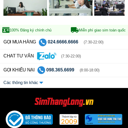
100% Đăng ký
chính chủ
Miễn phí giao sim
toàn quốc
GỌI MUA HÀNG
024.6666.6666
(7:30-22:00)
CHAT TƯ VẤN
(7:30-22:00)
GỌI KHIẾU NẠI
098.365.6699
(8:00-18:00)
Các thông tin khác