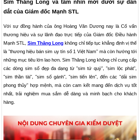
Sim Thăng Long và tầm nhìn mới dưới sự dẫn
dắt của Giám đốc Mạnh STL
Với sự đồng hành của ông Hoàng Văn Dương nay là Cố vấn
thương hiệu và sự lãnh đạo trực tiếp của Giám đốc Điều hành
Mạnh STL,
Sim Thăng Long
không chỉ tiếp tục khẳng định vị thế
là "thương hiệu bán sim uy tín số 1 Việt Nam" mà còn hướng tới
những mục tiêu lớn lao hơn. Sim Thăng Long không chỉ cung cấp
các dòng sim số đẹp đa dạng từ "sim tứ quý", "sim lộc phát",
"sim thần tài", "sim số gánh", "sim tiến lên", đến các "dải sim
phong thủy" hợp mệnh, mà còn cam kết mang đến dịch vụ tốt
nhất, trải nghiệm mua sắm dễ dàng và minh bạch cho khách
hàng.