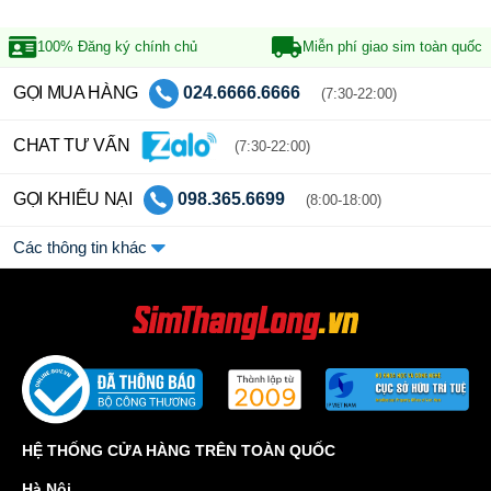
100% Đăng ký
chính chủ
Miễn phí giao sim
toàn quốc
GỌI MUA HÀNG
024.6666.6666
(7:30-22:00)
CHAT TƯ VẤN
(7:30-22:00)
GỌI KHIẾU NẠI
098.365.6699
(8:00-18:00)
Các thông tin khác
HỆ THỐNG CỬA HÀNG TRÊN TOÀN QUỐC
Hà Nội