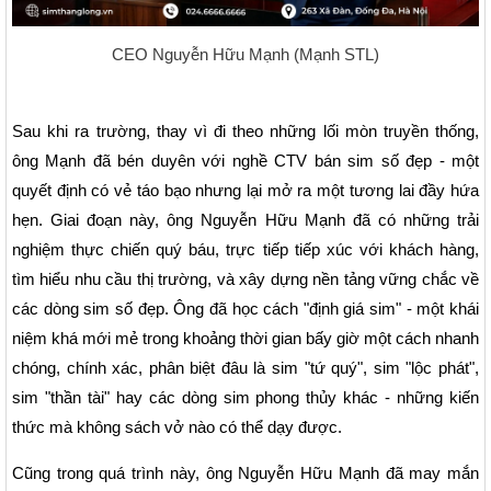
CEO Nguyễn Hữu Mạnh (Mạnh STL)
Sau khi ra trường, thay vì đi theo những lối mòn truyền thống,
ông Mạnh đã bén duyên với nghề CTV bán sim số đẹp - một
quyết định có vẻ táo bạo nhưng lại mở ra một tương lai đầy hứa
hẹn. Giai đoạn này, ông Nguyễn Hữu Mạnh đã có những trải
nghiệm thực chiến quý báu, trực tiếp tiếp xúc với khách hàng,
tìm hiểu nhu cầu thị trường, và xây dựng nền tảng vững chắc về
các dòng sim số đẹp. Ông đã học cách "định giá sim" - một khái
niệm khá mới mẻ trong khoảng thời gian bấy giờ một cách nhanh
chóng, chính xác, phân biệt đâu là sim "tứ quý", sim "lộc phát",
sim "thần tài" hay các dòng sim phong thủy khác - những kiến
thức mà không sách vở nào có thể dạy được.
Cũng trong quá trình này, ông Nguyễn Hữu Mạnh đã may mắn