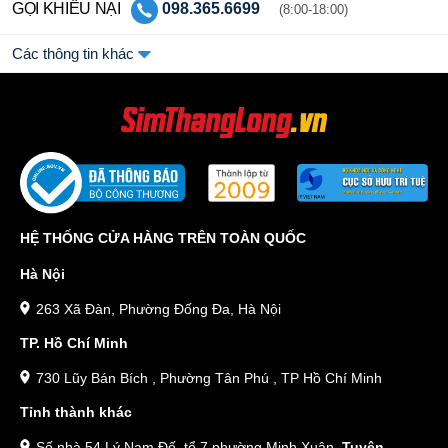
GỌI KHIẾU NẠI
098.365.6699
(8:00-18:00)
Các thông tin khác
HỆ THỐNG CỬA HÀNG TRÊN TOÀN QUỐC
Hà Nội
263 Xã Đàn, Phường Đống Đa, Hà Nội
TP. Hồ Chí Minh
730 Lũy Bán Bích , Phường Tân Phú , TP Hồ Chí Minh
Tỉnh thành khác
Số nhà 54 Lý Nam Đế, tổ 7 phường Minh Xuân,
Tuyên