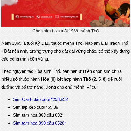
Chọn sim hợp tuổi 1969 mệnh Thổ
Năm 1969 là tuổi Kỷ Dậu, thuộc mệnh Thổ. Nạp âm Đại Trạch Thổ
- Đất nền nhà, tượng trưng cho đất đai vững chắc, có thể xây dựng
các công trình bền vững.
Theo nguyên tắc Hỏa sinh Thổ, bạn nên ưu tiên chọn sim chứa
nhiều số thuộc hành
Hỏa
(
9
),kết hợp hành
Thổ
(
2, 5, 8
) để nuôi
dưỡng và bổ trợ năng lượng cho chủ mệnh. Ví dụ:
Sim Gánh đảo đuôi *298.892
Sim lặp kép đuôi *55.88
Sim tam hoa 888 đầu 092*
Sim tam hoa 999 đầu 0528*