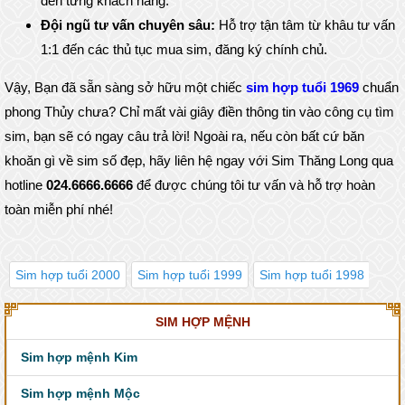
đến từng khách hàng.
Đội ngũ tư vấn chuyên sâu:
Hỗ trợ tận tâm từ khâu tư vấn
1:1 đến các thủ tục mua sim, đăng ký chính chủ.
Vậy, Bạn đã sẵn sàng sở hữu một chiếc
sim hợp tuổi 1969
chuẩn
phong Thủy chưa? Chỉ mất vài giây điền thông tin vào công cụ tìm
sim, bạn sẽ có ngay câu trả lời! Ngoài ra, nếu còn bất cứ băn
khoăn gì về sim số đẹp, hãy liên hệ ngay với Sim Thăng Long qua
hotline
024.6666.6666
để được chúng tôi tư vấn và hỗ trợ hoàn
toàn miễn phí nhé!
Sim hợp tuổi 2000
Sim hợp tuổi 1999
Sim hợp tuổi 1998
Sim
SIM HỢP MỆNH
Sim hợp mệnh Kim
Sim hợp mệnh Mộc