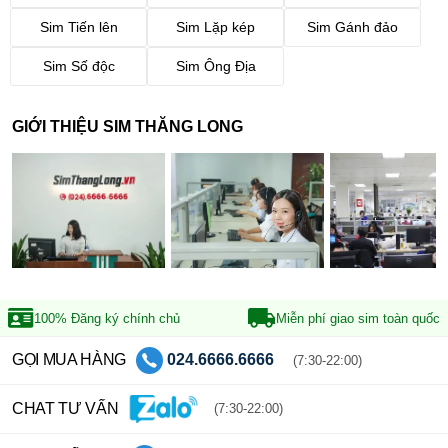
Sim Tiến lên
Sim Lặp kép
Sim Gánh đảo
Sim Số độc
Sim Ông Địa
GIỚI THIỆU SIM THĂNG LONG
100% Đăng ký
chính chủ
Miễn phí giao sim
toàn quốc
GỌI MUA HÀNG
024.6666.6666
(7:30-22:00)
CHAT TƯ VẤN
(7:30-22:00)