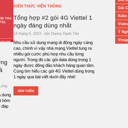
KIẾN THỨC VIỄN THÔNG
Gói C
Kiểm 
Tổng hợp #2 gói 4G Viettel 1
Vietn
ngày đáng dùng nhất
Ý Ngh
14 tháng 6, 2023
- bởi
Danny Danh Tân
Vinap
Nhu cầu sử dụng mạng di động ngày càng
cao, chính vì vậy nhà mạng Viettel tung ra
nhiều gói cước phù hợp nhu cầu từng
người. Trong đó các gói data dùng trong 1
ợng
ngày được đông đảo khách hàng quan tâm.
à
Cùng tìm hiểu các gói 4G Viettel dùng trong
1 ngày qua bài viết dưới đây nhé!
Long
XEM THÊM
a dung
ết hôm
i đáp