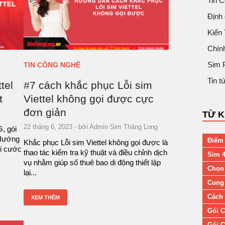
Tin 
Định 
Kiến
Chín
Sim 
TIN CÔNG NGHỆ
Tin 
tel
#7 cách khắc phục Lỗi sim
t
Viettel không gọi được cực
đơn giản
TỪ 
22 tháng 6, 2023
- bởi
Admin Sim Thăng Long
, gói
 Hướng
Điểm 
Khắc phục Lỗi sim Viettel không gọi được là
ói cước
thao tác kiểm tra kỹ thuật và điều chỉnh dịch
Sim 4
vụ nhằm giúp số thuê bao di động thiết lập
Chọn
lại...
Cung 
Cách 
XEM THÊM
Gói C
Gói C