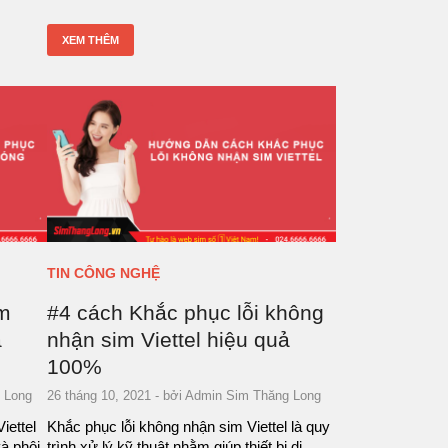
XEM THÊM
TIN CÔNG NGHỆ
im
#4 cách Khắc phục lỗi không
ả
nhận sim Viettel hiệu quả
100%
 Long
26 tháng 10, 2021
- bởi
Admin Sim Thăng Long
iettel
Khắc phục lỗi không nhận sim Viettel là quy
và phôi
trình xử lý kỹ thuật nhằm giúp thiết bị di