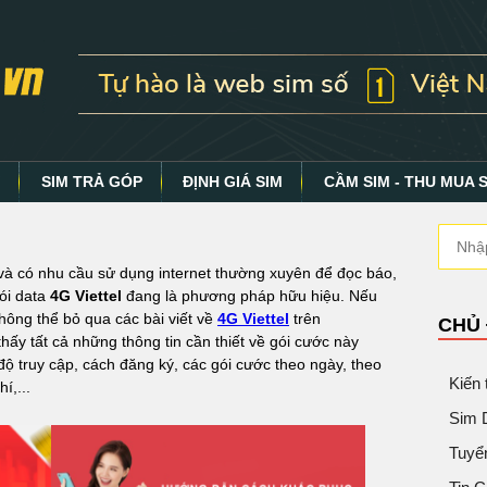
Y
SIM TRẢ GÓP
ĐỊNH GIÁ SIM
CẦM SIM - THU MUA 
à có nhu cầu sử dụng internet thường xuyên để đọc báo,
gói data
4G Viettel
đang là phương pháp hữu hiệu. Nếu
ông thể bỏ qua các bài viết về
4G Viettel
trên
CHỦ
hấy tất cả những thông tin cần thiết về gói cước này
độ truy cập, cách đăng ký, các gói cước theo ngày, theo
Kiến
í,...
Sim 
Tuyể