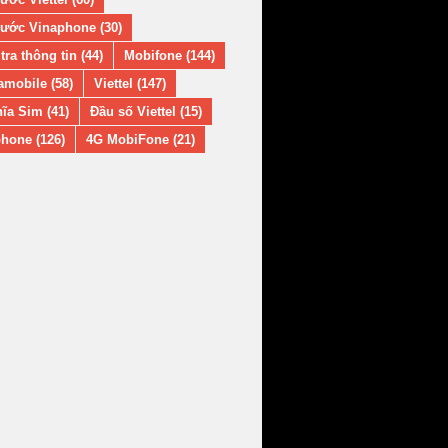
ước Vinaphone (30)
tra thông tin (44)
Mobifone (144)
amobile (58)
Viettel (147)
ĩa Sim (41)
Đầu số Viettel (15)
hone (126)
4G MobiFone (21)