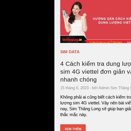
SIM DATA
4 Cách kiểm tra dung lư
sim 4G viettel đơn giản v
nhanh chóng
15 tháng 6, 2023
- bởi
Admin Sim Thăng 
Không phải ai cũng biết cách kiểm tr
lượng sim 4G viettel. Vậy nên bài vi
nay, Sim Thăng Long sẽ giúp bạn giả
thắc mắc này.
XEM THÊM