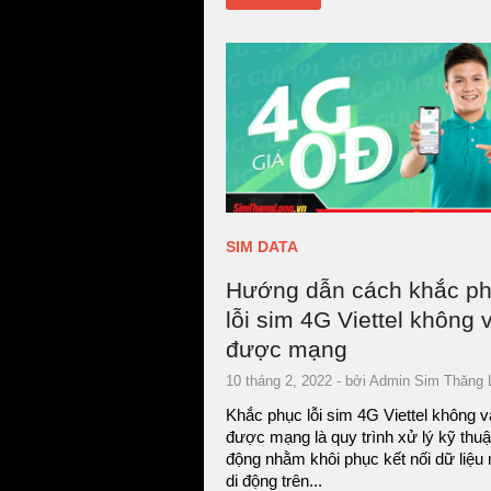
SIM DATA
Hướng dẫn cách khắc p
lỗi sim 4G Viettel không 
được mạng
10 tháng 2, 2022
- bởi
Admin Sim Thăng 
Khắc phục lỗi sim 4G Viettel không 
được mạng là quy trình xử lý kỹ thuật
động nhằm khôi phục kết nối dữ liệu
di động trên...