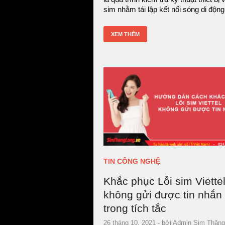
sim nhằm tái lập kết nối sóng di động 
XEM THÊM
TIN CÔNG NGHỆ
Khắc phục Lỗi sim Viette
không gửi được tin nhắn 
trong tích tắc
26 tháng 10, 2021
- bởi
Admin Sim Thăng