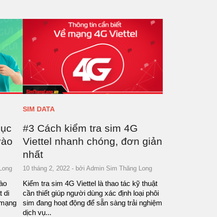
SIM DATA
hục
#3 Cách kiểm tra sim 4G
vào
Viettel nhanh chóng, đơn giản
nhất
Long
10 tháng 2, 2022
- bởi
Admin Sim Thăng Long
vào
Kiểm tra sim 4G Viettel là thao tác kỹ thuật
 di
cần thiết giúp người dùng xác định loại phôi
 mạng
sim đang hoạt động để sẵn sàng trải nghiệm
dịch vụ...