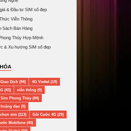
Công Nghệ
giá & Đầu tư SIM số đẹp
 Thức Viễn Thông
h Sách Bán Hàng
Phong Thủy Hợp Mệnh
tức & Xu hướng SIM số đẹp
KHÓA
Giao Dịch (94)
4G Viettel (19)
G (43)
viễn thông (0)
 Sim Phong Thủy (84)
hoàng đạo (0)
chọn sim (113)
Gói Cước 4G (29)
ước Mobifone (40)
ước Viettel (60)