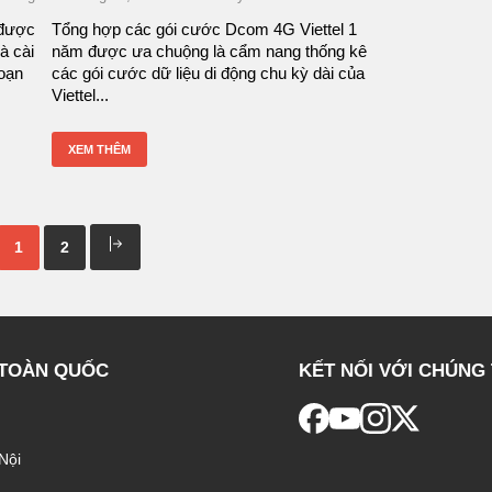
 được
Tổng hợp các gói cước Dcom 4G Viettel 1
và cài
năm được ưa chuộng là cẩm nang thống kê
đoạn
các gói cước dữ liệu di động chu kỳ dài của
Viettel...
XEM THÊM
1
2
 TOÀN QUỐC
KẾT NỐI VỚI CHÚNG 
Nội