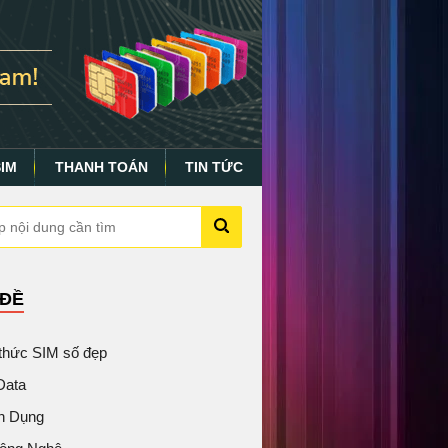
SIM
THANH TOÁN
TIN TỨC
 ĐỀ
 thức SIM số đẹp
Data
n Dụng