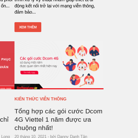
ổn...
động kết nối trở lại với mạng viễn thông,
đảm bảo...
XEM THÊM
KIẾN THỨC VIỄN THÔNG
l
Tổng hợp các gói cước Dcom
chỉ
4G Viettel 1 năm được ưa
chuộng nhất!
 Long
20 tháng 10, 2021
- bởi
Danny Danh Tân