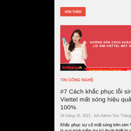
XEM THÊM
TIN CÔNG NGHỆ
#7 Cách khắc phục lỗi s
Viettel mất sóng hiệu qu
100%
28 tháng 10, 2021
- bởi
Admin Sim Thăng
Khắc phục sự cố mất sóng trên sim V
là quá trình kiểm tra kỹ thuật thiết bị 