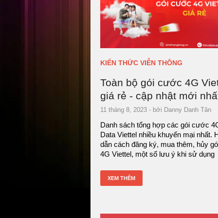
KIẾN THỨC VIỄN THÔNG
Toàn bộ gói cước 4G Viet
giá rẻ - cập nhật mới nhấ
11 tháng 8, 2023
- bởi
Danny Danh Tân
Danh sách tổng hợp các gói cước 4G
Data Viettel nhiều khuyến mại nhất.
dẫn cách đăng ký, mua thêm, hủy g
4G Viettel, một số lưu ý khi sử dụng
XEM THÊM