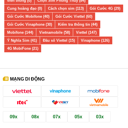
viễn thông (0)
Chọn Sim Phong Thủy (84)
Cung hoàng đạo (0)
Cách chọn sim (113)
Gói Cước 4G (29)
Gói Cước Mobifone (40)
Gói Cước Viettel (60)
Gói Cước Vinaphone (30)
Kiểm tra thông tin (44)
Mobifone (144)
Vietnamobile (58)
Viettel (147)
Ý Nghĩa Sim (41)
Đầu số Viettel (15)
Vinaphone (126)
4G MobiFone (21)
MẠNG DI ĐỘNG
09x
08x
07x
05x
03x