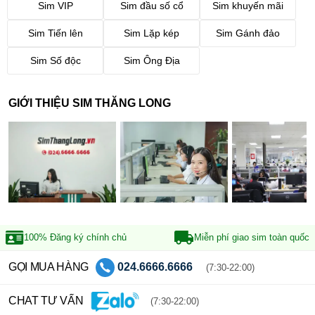
Sim VIP
Sim đầu số cổ
Sim khuyến mãi
Sim Tiến lên
Sim Lặp kép
Sim Gánh đảo
Sim Số độc
Sim Ông Địa
GIỚI THIỆU SIM THĂNG LONG
100% Đăng ký
chính chủ
Miễn phí giao sim
toàn quốc
GỌI MUA HÀNG
024.6666.6666
(7:30-22:00)
CHAT TƯ VẤN
(7:30-22:00)