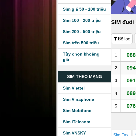
Sim giá 50 - 100 triệu
Sim 100 - 200 triệu
SIM đuôi
Sim 200 - 500 triệu
Bộ lọc
Sim trên 500 triệu
Tùy chọn khoảng
088
1
giá
094
2
SIM THEO MẠNG
091
3
Sim Viettel
089
4
Sim Vinaphone
076
5
Sim Mobifone
Sim iTelecom
Sim VNSKY
Sim Taxi