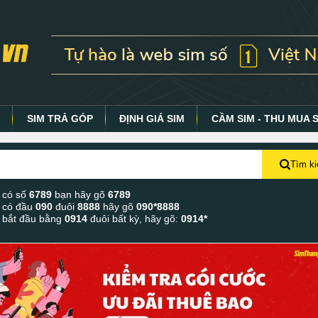
Y
SIM TRẢ GÓP
ĐỊNH GIÁ SIM
CẦM SIM - THU MUA 
Tìm k
 có số
6789
bạn hãy gõ
6789
 có đầu
090
đuôi
8888
hãy gõ
090*8888
 bắt đầu bằng
0914
đuôi bất kỳ, hãy gõ:
0914*