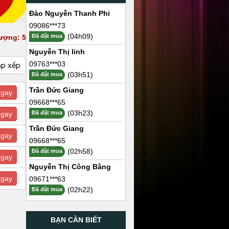
Đào Nguyễn Thanh Phi
09086***73
(04h09)
Đã đặt mua
ượng: 5
Nguyễn Thị linh
09763***03
ắp xếp
(03h51)
Đã đặt mua
Trần Đức Giang
ngay
09668***65
(03h23)
Đã đặt mua
ngay
Trần Đức Giang
ngay
09668***65
(02h58)
Đã đặt mua
ngay
Nguyễn Thị Công Bằng
ngay
09671***63
(02h22)
Đã đặt mua
BẠN CẦN BIẾT