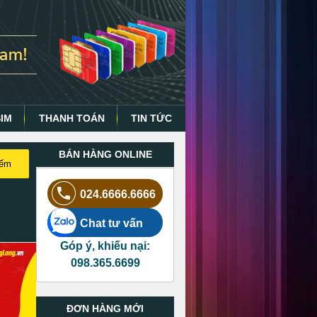
SIM
THANH TOÁN
TIN TỨC
BÁN HÀNG ONLINE
iếm
024.6666.6666
Chat tư vấn
Góp ý, khiếu nại:
098.365.6699
ĐƠN HÀNG MỚI