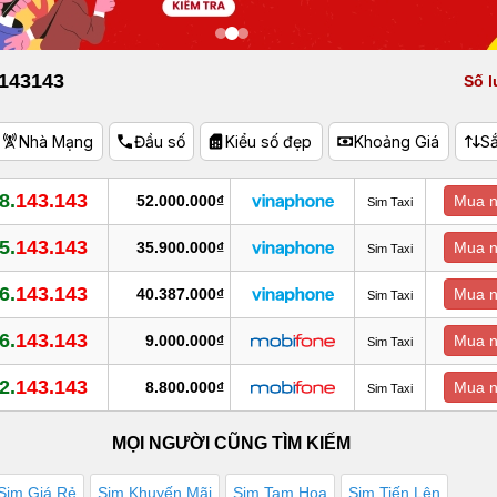
 143143
Số l
Nhà Mạng
Đầu số
Kiểu số đẹp
Khoảng Giá
S
8.
143.143
52.000.000₫
Mua 
Sim Taxi
5.
143.143
35.900.000₫
Mua 
Sim Taxi
6.
143.143
40.387.000₫
Mua 
Sim Taxi
6.
143.143
9.000.000₫
Mua 
Sim Taxi
2.
143.143
8.800.000₫
Mua 
Sim Taxi
MỌI NGƯỜI CŨNG TÌM KIẾM
Sim Giá Rẻ
Sim Khuyến Mãi
Sim Tam Hoa
Sim Tiến Lên