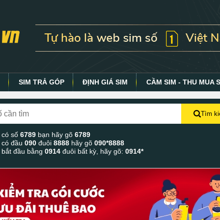
Y
SIM TRẢ GÓP
ĐỊNH GIÁ SIM
CẦM SIM - THU MUA 
Tìm k
 có số
6789
bạn hãy gõ
6789
 có đầu
090
đuôi
8888
hãy gõ
090*8888
 bắt đầu bằng
0914
đuôi bất kỳ, hãy gõ:
0914*