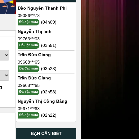
Đào Nguyễn Thanh Phi
09086***73
(04h09)
Đã đặt mua
Nguyễn Thị linh
09763***03
(03h51)
Đã đặt mua
Trần Đức Giang
09668***65
(03h23)
Đã đặt mua
Trần Đức Giang
09668***65
g
(02h58)
Đã đặt mua
Nguyễn Thị Công Bằng
09671***63
(02h22)
Đã đặt mua
BẠN CẦN BIẾT