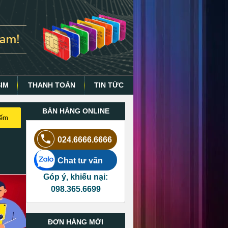
SIM
THANH TOÁN
TIN TỨC
BÁN HÀNG ONLINE
iếm
024.6666.6666
Chat tư vấn
Góp ý, khiếu nại:
098.365.6699
ĐƠN HÀNG MỚI