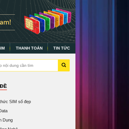
SIM
THANH TOÁN
TIN TỨC
 ĐỀ
 thức SIM số đẹp
Data
n Dụng