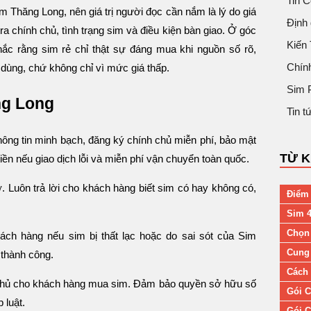
Tin 
im Thăng Long, nên giá trị người đọc cần nắm là lý do giá
Định 
ra chính chủ, tình trạng sim và điều kiện bàn giao. Ở góc
Kiến
c rằng sim rẻ chỉ thật sự đáng mua khi nguồn số rõ,
Chín
dùng, chứ không chỉ vì mức giá thấp.
Sim 
ng Long
Tin 
ông tin minh bạch, đăng ký chính chủ miễn phí, bảo mật
TỪ 
tiền nếu giao dịch lỗi và miễn phí vận chuyển toàn quốc.
Luôn trả lời cho khách hàng biết sim có hay không có,
Điểm 
Sim 4
Chọn
ch hàng nếu sim bị thất lạc hoặc do sai sót của Sim
Cung 
 thành công.
Cách 
 chủ cho khách hàng mua sim. Đảm bảo quyền sở hữu số
Gói C
 luật.
Gói C