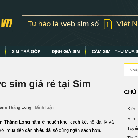
Y
SIM TRẢ GÓP
ĐỊNH GIÁ SIM
CẦM SIM - THU MUA 
 sim giá rẻ tại Sim
CHỦ
Sim Thăng Long
-
Bình luận
Kiến
Sim 
im Thăng Long
nằm ở nguồn kho, cách kết nối đại lý và
Tuyể
ười mua tiếp cận nhiều dải số cùng ngân sách hơn.