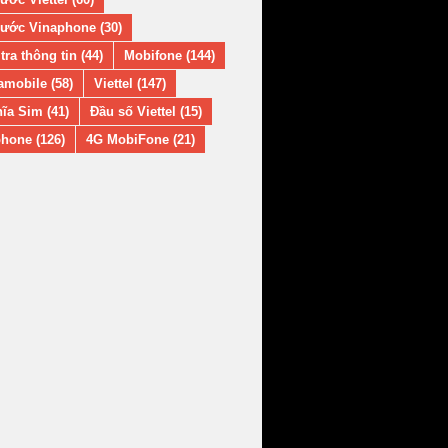
ước Vinaphone (30)
tra thông tin (44)
Mobifone (144)
amobile (58)
Viettel (147)
ĩa Sim (41)
Đầu số Viettel (15)
hone (126)
4G MobiFone (21)