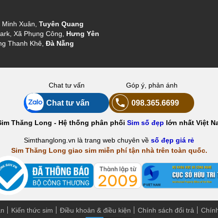
g Minh Xuân,
Tuyên Quang
ark, Xã Phụng Công,
Hưng Yên
ng Thanh Khê,
Đà Nẵng
Chat tư vấn
Góp ý, phản ánh
Chat tư vấn
098.365.6699
Sim Thăng Long - Hệ thống phân phối
Sim số đẹp
lớn nhất Việt N
Simthanglong.vn là trang web chuyên về
số đẹp giá rẻ
Sim Thăng Long giao sim miễn phí tận nhà trên toàn quốc.
án
Kiến thức sim
Điều khoản & điều kiện
Chính sách đổi trả
Chín