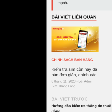
mạnh.
BÀI VIẾT LIÊN QUAN
CHÍNH SÁCH BÁN HÀNG
Kiểm tra sim còn hay đã
bán đơn giản, chính xác
8 tháng 11, 2023
- bởi
Admin
Sim Thăng Long
BÀI VIẾT TRƯỚC
Hướng dẫn kiểm tra thông tin thuê
động