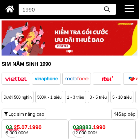
SIM NĂM SINH 1990
Dưới 500 nghìn
500K - 1 triệu
1 - 3 triệu
3 - 5 triệu
5 - 10 triệu
1
Lọc sim nâng cao
Sắp xếp
03.
25.07.1990
038883.
1990
9.000.000₫
12.000.000₫