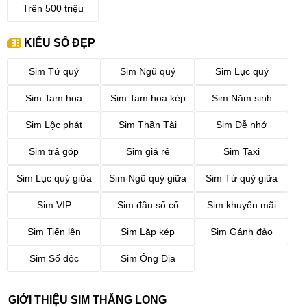
Trên 500 triệu
thể hiện cá tính của người dùng. Sim năm sinh là một dòng
sim hiếm và có giá trị cao hơn so với các dòng sim thông
thường. Sử dụng sim năm sinh 1990
thể hiện độ chịu chơi
KIỂU SỐ ĐẸP
và tạo được dấu ấn riêng biệt trong lòng mọi người
.
Sim Tứ quý
Sim Ngũ quý
Sim Lục quý
Chính vì vậy nên sim đuôi 1990 cũng được xếp vào dòng sim số
đẹp và với những sim có “thế số đẹp” thì có giá trị khá cao. Ngoài
Sim Tam hoa
Sim Tam hoa kép
Sim Năm sinh
những ý nghĩa trên, bạn hoàn toàn có thể chọn sim đuôi 1990
làm
Sim Lộc phát
Sim Thần Tài
Sim Dễ nhớ
quà tặng
cho người bạn hoặc đối tác sinh vào năm Canh Ngọ.
Sim trả góp
Sim giá rẻ
Sim Taxi
2. Cách chọn sim đuôi 1990 phù hợp
Sim Lục quý giữa
Sim Ngũ quý giữa
Sim Tứ quý giữa
2.1. Giá sim đuôi 1990 từ thấp đến cao
Dưới đây là một vài ví dụ về sim năm sinh 1990 có giá từ thấp đến
Sim VIP
Sim đầu số cổ
Sim khuyến mãi
cao.
Sim Tiến lên
Sim Lặp kép
Sim Gánh đảo
Giá sim đuôi 1990 dưới 1 triệu:
Sim Số độc
Sim Ông Địa
0849761990: 750k
0847421990: 900k
GIỚI THIỆU SIM THĂNG LONG