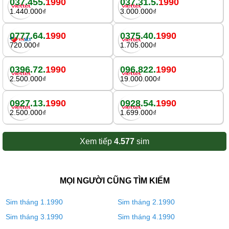
037.455.
1990
037.31.5.
1990
1.440.000₫
3.000.000₫
0777.64.
1990
0375.40.
1990
720.000₫
1.705.000₫
0396.72.
1990
096.822.
1990
2.500.000₫
19.000.000₫
0927.13.
1990
0928.54.
1990
2.500.000₫
1.699.000₫
Xem tiếp
4.577
sim
MỌI NGƯỜI CŨNG TÌM KIẾM
Sim tháng 1.1990
Sim tháng 2.1990
Sim tháng 3.1990
Sim tháng 4.1990