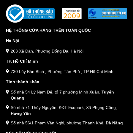
Giá sim đuôi 1990 từ 1 - 10 triệu:
0865501990: 2tr770
0862571990: 4tr390
HỆ THỐNG CỬA HÀNG TRÊN TOÀN QUỐC
0866631990: 5tr860
Hà Nội
0822241990: 6tr340
263 Xã Đàn, Phường Đống Đa, Hà Nội
0345251990: 7tr810
TP. Hồ Chí Minh
0919591990: 9tr410…
730 Lũy Bán Bích , Phường Tân Phú , TP Hồ Chí Minh
Từ 1 - 10 triệu, người dùng có thể chọn được sim năm sinh 1990
Tỉnh thành khác
đẹp hơn. Như đầu số 086, 091 đều là những đầu số được ưa
Số nhà 54 Lý Nam Đế, tổ 7 phường Minh Xuân,
Tuyên
chuộng bởi đã có từ lâu. Hay kết hợp với số Tam Hoa (666,
Quang
222),Sảnh Tiến (345)…
Số nhà 71 Thủy Nguyên, KĐT Ecopark, Xã Phụng Công,
Đây là khoảng giá rất phù hợp để bạn vừa chọn được sim trùng
Hưng Yên
với năm sinh của mình, thế sim cũng dễ nhớ hơn rất nhiều.
Số nhà 56/1 Phạm Văn Nghị, phường Thanh Khê,
Đà Nẵng
Giá sim đuôi 1990 từ 10 - 50 triệu: