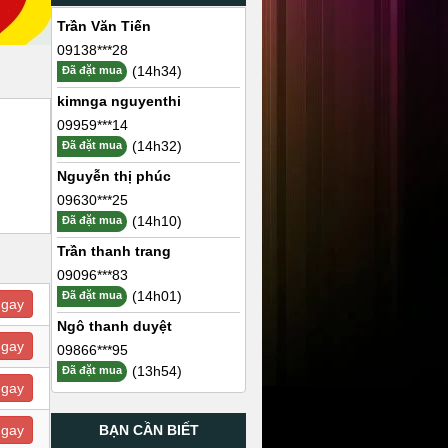
Trần Văn Tiến
09138***28
(14h34)
Đã đặt mua
kimnga nguyenthi
09959***14
(14h32)
Đã đặt mua
Nguyễn thị phúc
09630***25
(14h10)
Đã đặt mua
Trần thanh trang
09096***83
(14h01)
Đã đặt mua
ngay
Ngô thanh duyệt
ngay
09866***95
(13h54)
Đã đặt mua
ngay
BẠN CẦN BIẾT
ngay