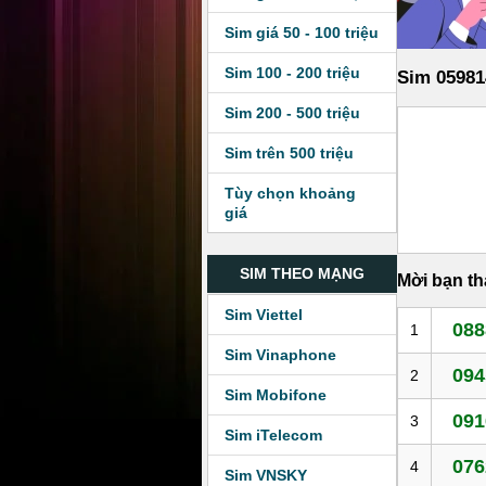
Sim giá 50 - 100 triệu
Sim 100 - 200 triệu
Sim 05981
Sim 200 - 500 triệu
Sim trên 500 triệu
Tùy chọn khoảng
giá
SIM THEO MẠNG
Mời bạn t
Sim Viettel
088
1
Sim Vinaphone
094
2
Sim Mobifone
091
3
Sim iTelecom
076
4
Sim VNSKY