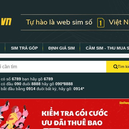
Y
SIM TRẢ GÓP
ĐỊNH GIÁ SIM
CẦM SIM - THU MUA 
Tìm k
 có số
6789
bạn hãy gõ
6789
 có đầu
090
đuôi
8888
hãy gõ
090*8888
 bắt đầu bằng
0914
đuôi bất kỳ, hãy gõ:
0914*