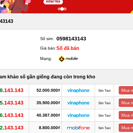
43143
0598143143
Số sim:
Số đã bán
Giá bán:
Mạng:
ham khảo số gần giống đang còn trong kho
8.
143.143
52.000.000₫
Mua 
Sim Taxi
5.
143.143
35.900.000₫
Mua 
Sim Taxi
6.
143.143
40.387.000₫
Mua 
Sim Taxi
2.
143.143
8.800.000₫
Mua 
Sim Taxi