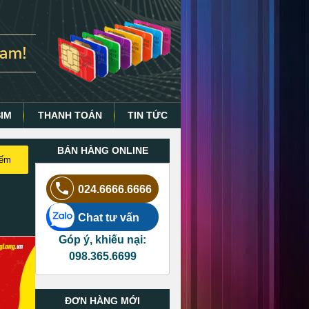
SIM
THANH TOÁN
TIN TỨC
BÁN HÀNG ONLINE
iếm
024.6666.6666
Chat tư vấn
Góp ý, khiếu nại:
098.365.6699
ĐƠN HÀNG MỚI