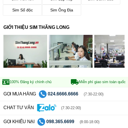
Sim Số độc
Sim Ông Địa
GIỚI THIỆU SIM THĂNG LONG
100% Đăng ký
chính chủ
Miễn phí giao sim
toàn quốc
GỌI MUA HÀNG
024.6666.6666
(7:30-22:00)
CHAT TƯ VẤN
(7:30-22:00)
GỌI KHIẾU NẠI
098.365.6699
(8:00-18:00)