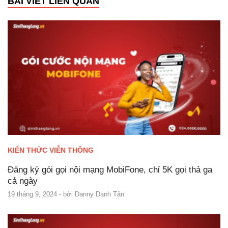
BÀI VIẾT LIÊN QUAN
KIẾN THỨC VIỄN THÔNG
Đăng ký gói gọi nội mạng MobiFone, chỉ 5K gọi thả ga
cả ngày
19 tháng 9, 2024
- bởi
Danny Danh Tân