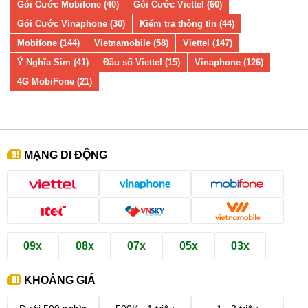
Gói Cước Mobifone (40)
Gói Cước Viettel (60)
Gói Cước Vinaphone (30)
Kiểm tra thông tin (44)
Mobifone (144)
Vietnamobile (58)
Viettel (147)
Ý Nghĩa Sim (41)
Đầu số Viettel (15)
Vinaphone (126)
4G MobiFone (21)
MẠNG DI ĐỘNG
09x
08x
07x
05x
03x
KHOẢNG GIÁ