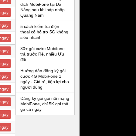
dịch MobiFone tại Đà
Nẵng sau khi sáp nhập
ngay
Quảng Nam
ngay
5 cách kiểm tra điện
thoại có hỗ trợ 5G không
siêu nhanh
ngay
30+ gói cước Mobifone
ngay
trả trước Rẻ, nhiều Ưu
đãi
ngay
Hướng dẫn đăng ký gói
ngay
cước 4G MobiFone 1
ngày - Giá rẻ, tiện lợi cho
người dùng
ngay
Đăng ký gói gọi nội mạng
ngay
MobiFone, chỉ 5K gọi thả
ga cả ngày
ngay
ngay