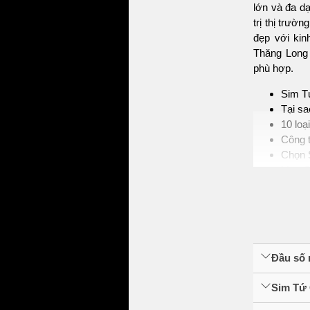
lớn và đa d
trị thị trư
đẹp với kin
Thăng Long 
phù hợp.
Sim T
Tại s
10 loạ
Công t
Chọn 
Mua S
1. Tìm hi
Sim tứ quý
mạnh nhờ tí
thành biểu 
Đầu số 
giác an toàn,
Sim Tứ 