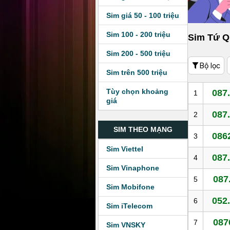
Sim giá 50 - 100 triệu
Sim 100 - 200 triệu
Sim Tứ Q
Sim 200 - 500 triệu
Bộ lọc
Sim trên 500 triệu
Tùy chọn khoảng
087
1
giá
087
2
SIM THEO MẠNG
086
3
Sim Viettel
087
4
Sim Vinaphone
087
5
Sim Mobifone
052
6
Sim iTelecom
087
7
Sim VNSKY