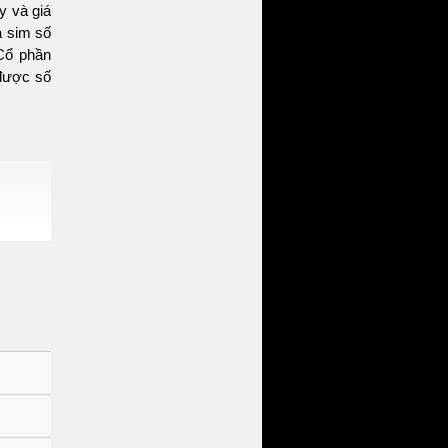
y và giá
a sim số
Cổ phần
được số
o dấu ấn
 Quý trở
tạo cảm