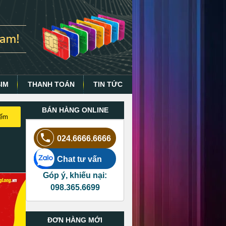
SIM
THANH TOÁN
TIN TỨC
BÁN HÀNG ONLINE
iếm
024.6666.6666
Chat tư vấn
Góp ý, khiếu nại:
098.365.6699
ĐƠN HÀNG MỚI