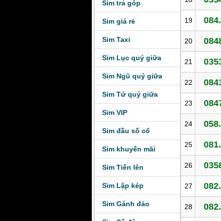
Sim trả góp
084
19
Sim giá rẻ
Sim Taxi
084
20
Sim Lục quý giữa
035
21
Sim Ngũ quý giữa
084
22
Sim Tứ quý giữa
084
23
Sim VIP
058
24
Sim đầu số cổ
081
25
Sim khuyến mãi
035
26
Sim Tiến lên
082
Sim Lặp kép
27
Sim Gánh đảo
082
28