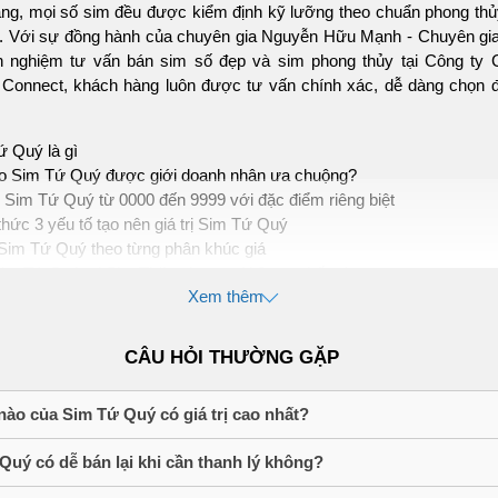
ạng, mọi số sim đều được kiểm định kỹ lưỡng theo chuẩn phong thủ
ờng. Với sự đồng hành của chuyên gia Nguyễn Hữu Mạnh - Chuyên gi
h nghiệm tư vấn bán sim số đẹp và sim phong thủy tại Công ty 
Connect, khách hàng luôn được tư vấn chính xác, dễ dàng chọn 
ứ Quý là gì
ao Sim Tứ Quý được giới doanh nhân ưa chuộng?
i Sim Tứ Quý từ 0000 đến 9999 với đặc điểm riêng biệt
hức 3 yếu tố tạo nên giá trị Sim Tứ Quý
Sim Tứ Quý theo từng phân khúc giá
im Tứ Quý tại Sim Thăng Long với 3 cam kết vàng
Xem thêm
ểu về sim tứ quý là gì?
CÂU HỎI THƯỜNG GẶP
là dòng sim có cấu trúc đuôi AAAA (4 số cuối giống hệt nhau),tạ
nh lặp hoàn hảo và khả năng ghi nhớ chỉ sau một lần nghe. Sim Tứ
tượng của sự vững chãi và thường được doanh nhân lựa chọn để 
nào của Sim Tứ Quý có giá trị cao nhất?
 tin cậy trong giao tiếp.
Quý có dễ bán lại khi cần thanh lý không?