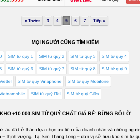
« Trước
3
4
5
6
7
Tiếp »
MỌI NGƯỜI CŨNG TÌM KIẾM
0
SIM tứ quý 1
SIM tứ quý 2
SIM tứ quý 3
SIM tứ quý 4
5
SIM tứ quý 6
SIM tứ quý 7
SIM tứ quý 8
SIM tứ quý 9
iettel
SIM tứ quý Vinaphone
SIM tứ quý Mobifone
Vietnamobile
SIM tứ quý ITel
SIM tứ quý Giữa
KHO +10.000 SIM TỨ QUÝ CHẤT GIÁ RẺ: ĐỪNG BỎ LỠ
từ lâu đã trở thành lựa chọn ưu tiên của doanh nhân và những ngườ
– thịnh vượng. Tại Sim Thăng Long – đơn vị sở hữu kho sim tứ qu