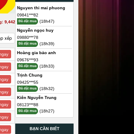
Nguyen thi mai phuong
09841***82
(18h47)
Đã đặt mua
g: 9,442
Nguyễn ngọc huy
09880***78
ắp xếp
(18h39)
Đã đặt mua
Hoàng gia bảo anh
ngay
09676***93
(18h33)
Đã đặt mua
ngay
Trịnh Chung
ngay
09425***55
(18h32)
Đã đặt mua
ngay
Kiên Nguyễn Trung
ngay
08123***88
(18h27)
Đã đặt mua
ngay
BẠN CẦN BIẾT
ngay