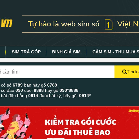
Y
SIM TRẢ GÓP
ĐỊNH GIÁ SIM
CẦM SIM - THU MUA 
Tìm k
 có số
6789
bạn hãy gõ
6789
 có đầu
090
đuôi
8888
hãy gõ
090*8888
 bắt đầu bằng
0914
đuôi bất kỳ, hãy gõ:
0914*