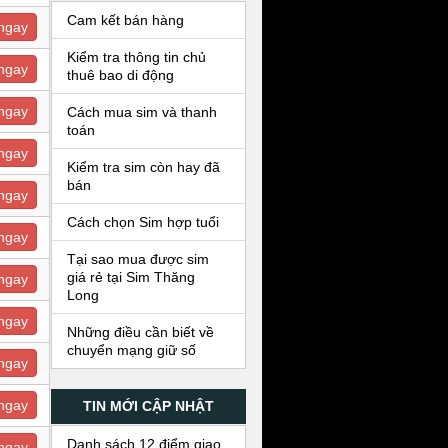
Cam kết bán hàng
ngay
Kiểm tra thông tin chủ
ngay
thuê bao di động
ngay
Cách mua sim và thanh
toán
ngay
Kiểm tra sim còn hay đã
bán
ngay
Cách chọn Sim hợp tuổi
ngay
Tại sao mua được sim
giá rẻ tại Sim Thăng
ngay
Long
ngay
Những điều cần biết về
chuyển mạng giữ số
ngay
ngay
TIN MỚI CẬP NHẬT
Danh sách 12 điểm giao
ngay