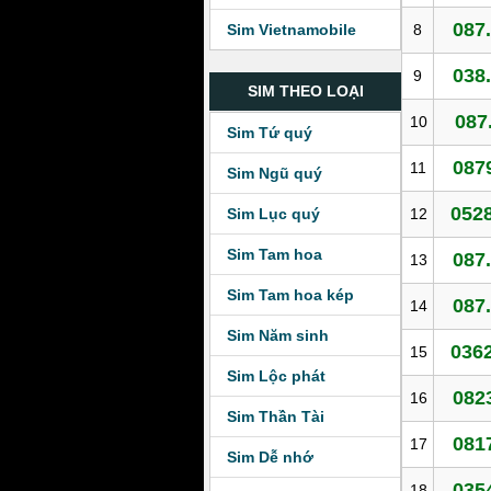
087
8
Sim Vietnamobile
038
9
SIM THEO LOẠI
087
10
Sim Tứ quý
087
11
Sim Ngũ quý
0528
12
Sim Lục quý
Sim Tam hoa
087
13
Sim Tam hoa kép
087
14
Sim Năm sinh
0362
15
Sim Lộc phát
082
16
Sim Thần Tài
081
17
Sim Dễ nhớ
035
18