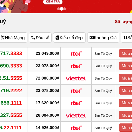
uý
Số lượn
Nhà Mạng
Đầu số
Kiểu số đẹp
Khoảng Giá
S
.717.
3333
23.049.000₫
Mua 
Sim Tứ Quý
.690.
3333
23.078.000₫
Mua 
Sim Tứ Quý
2.51.
5555
72.000.000₫
Mua 
Sim Tứ Quý
.719.
2222
23.078.000₫
Mua 
Sim Tứ Quý
.656.
1111
17.620.000₫
Mua 
Sim Tứ Quý
.327.
5555
26.004.000₫
Mua 
Sim Tứ Quý
6.
22.1111
14.926.000₫
Mua 
Sim Tứ Quý