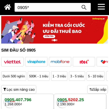
SIM ĐẦU SỐ 0905
Dưới 500 nghìn
500K - 1 triệu
1 - 3 triệu
3 - 5 triệu
5 - 10 triệu
1
Lọc sim nâng cao
Sắp xếp
0905.407.796
0905.
5202
.25
1.268.000₫
2.190.000₫