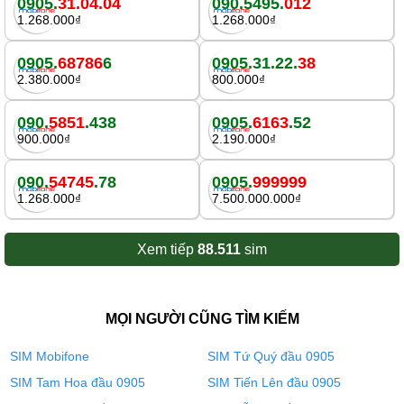
0905.
31.04.04
090.5495.
012
1.268.000₫
1.268.000₫
0905.
68786
6
0905.31.22.
38
2.380.000₫
800.000₫
090.
5851
.438
0905.
6163
.52
900.000₫
2.190.000₫
090.
54745
.78
0905.
999999
1.268.000₫
7.500.000.000₫
Xem tiếp
88.511
sim
MỌI NGƯỜI CŨNG TÌM KIẾM
SIM Mobifone
SIM Tứ Quý đầu 0905
SIM Tam Hoa đầu 0905
SIM Tiến Lên đầu 0905