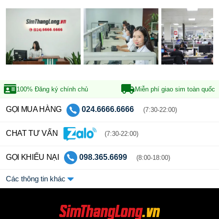
100% Đăng ký
chính chủ
Miễn phí giao sim
toàn quốc
GỌI MUA HÀNG
024.6666.6666
(7:30-22:00)
CHAT TƯ VẤN
(7:30-22:00)
GỌI KHIẾU NẠI
098.365.6699
(8:00-18:00)
Các thông tin khác