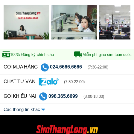
100% Đăng ký
chính chủ
Miễn phí giao sim
toàn quốc
GỌI MUA HÀNG
024.6666.6666
(7:30-22:00)
CHAT TƯ VẤN
(7:30-22:00)
GỌI KHIẾU NẠI
098.365.6699
(8:00-18:00)
Các thông tin khác