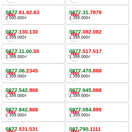
0877.
61.62.63
0877.31.
7979
2.500.000₫
1.399.000₫
0877.
130.130
0877.
082.082
1.399.000₫
1.399.000₫
0877.11.00.
55
0877.
517.517
1.399.000₫
1.399.000₫
0877.06.
2345
0877.470.
888
1.399.000₫
1.399.000₫
0877.542.
888
0877.945.
888
1.399.000₫
1.399.000₫
0877.842.
888
0877.084.
999
1.399.000₫
1.399.000₫
0877.
531.531
087.790.
1111