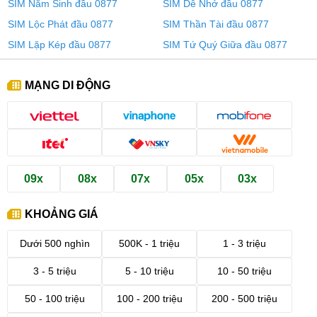
SIM Năm Sinh đầu 0877
SIM Dễ Nhớ đầu 0877
SIM Lộc Phát đầu 0877
SIM Thần Tài đầu 0877
SIM Lặp Kép đầu 0877
SIM Tứ Quý Giữa đầu 0877
MẠNG DI ĐỘNG
09x
08x
07x
05x
03x
KHOẢNG GIÁ
Dưới 500 nghìn
500K - 1 triệu
1 - 3 triệu
3 - 5 triệu
5 - 10 triệu
10 - 50 triệu
50 - 100 triệu
100 - 200 triệu
200 - 500 triệu