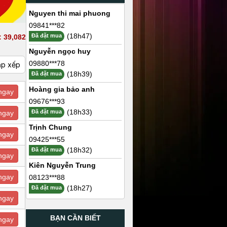
Nguyen thi mai phuong
09841***82
(18h47)
Đã đặt mua
 39,082
Nguyễn ngọc huy
09880***78
ắp xếp
(18h39)
Đã đặt mua
Hoàng gia bảo anh
ngay
09676***93
(18h33)
Đã đặt mua
ngay
Trịnh Chung
ngay
09425***55
(18h32)
Đã đặt mua
ngay
Kiên Nguyễn Trung
ngay
08123***88
(18h27)
Đã đặt mua
ngay
BẠN CẦN BIẾT
ngay