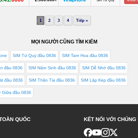
1
2
3
4
Tiếp »
MỌI NGƯỜI CŨNG TÌM KIẾM
one
SIM Tứ Quý đầu 0836
SIM Tam Hoa đầu 0836
ên đầu 0836
SIM Năm Sinh đầu 0836
SIM Dễ Nhớ đầu 0836
át đầu 0836
SIM Thần Tài đầu 0836
SIM Lặp Kép đầu 0836
 Giữa đầu 0836
 TOÀN QUỐC
KẾT NỐI VỚI CHÚNG 