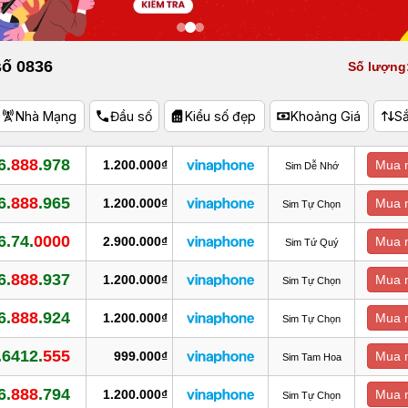
số 0836
Số lượng:
Nhà Mạng
Đầu số
Kiểu số đẹp
Khoảng Giá
S
6.
888
.978
1.200.000₫
Mua 
Sim Dễ Nhớ
6.
888
.965
1.200.000₫
Mua 
Sim Tự Chọn
6.74.
0000
2.900.000₫
Mua 
Sim Tứ Quý
6.
888
.937
1.200.000₫
Mua 
Sim Tự Chọn
6.
888
.924
1.200.000₫
Mua 
Sim Tự Chọn
.6412.
555
999.000₫
Mua 
Sim Tam Hoa
6.
888
.794
1.200.000₫
Mua 
Sim Tự Chọn