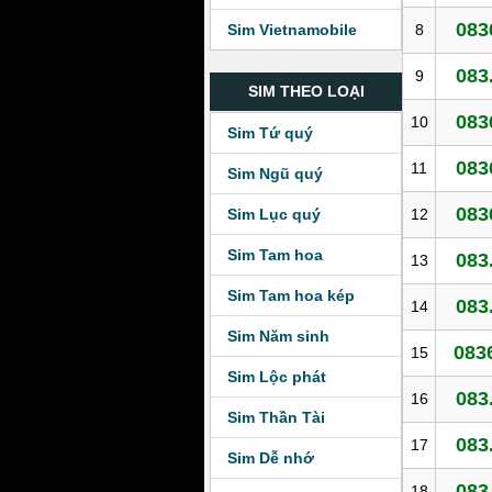
083
8
Sim Vietnamobile
083
9
SIM THEO LOẠI
083
10
Sim Tứ quý
083
11
Sim Ngũ quý
083
12
Sim Lục quý
Sim Tam hoa
083
13
Sim Tam hoa kép
083
14
Sim Năm sinh
083
15
Sim Lộc phát
083
16
Sim Thần Tài
083
17
Sim Dễ nhớ
083
18