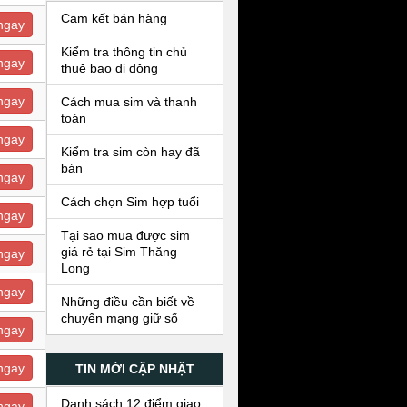
Cam kết bán hàng
ngay
Kiểm tra thông tin chủ
ngay
thuê bao di động
ngay
Cách mua sim và thanh
toán
ngay
Kiểm tra sim còn hay đã
bán
ngay
Cách chọn Sim hợp tuổi
ngay
Tại sao mua được sim
giá rẻ tại Sim Thăng
ngay
Long
ngay
Những điều cần biết về
chuyển mạng giữ số
ngay
ngay
TIN MỚI CẬP NHẬT
Danh sách 12 điểm giao
ngay