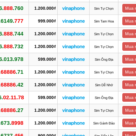
6.
888
.760
1.200.000₫
Mua 
Sim Tự Chọn
.6149.
777
999.000₫
Mua 
Sim Tam Hoa
6.
888
.744
1.200.000₫
Mua 
Sim Tự Chọn
6.
888
.732
1.200.000₫
Mua 
Sim Tự Chọn
6.013.978
599.000₫
Mua 
Sim Ông Địa
.
68886
.71
1.200.000₫
Mua 
Sim Tự Chọn
.
68886
.42
1.200.000₫
Mua 
Sim Dễ Nhớ
6.
02.11.78
599.000₫
Mua 
Sim Ông Địa
.
68886
.27
1.200.000₫
Mua 
Sim Tự Chọn
.673.
8998
1.200.000₫
Mua 
Sim Gánh Đảo
.6737.
456
900.000₫
Mua 
Sim Tiến Lên