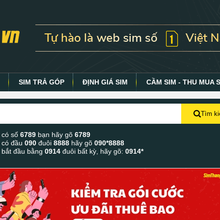
Y
SIM TRẢ GÓP
ĐỊNH GIÁ SIM
CẦM SIM - THU MUA 
Tìm k
 có số
6789
bạn hãy gõ
6789
 có đầu
090
đuôi
8888
hãy gõ
090*8888
 bắt đầu bằng
0914
đuôi bất kỳ, hãy gõ:
0914*