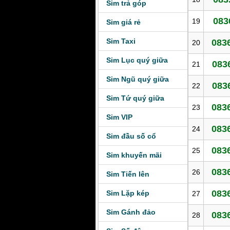
Sim trả góp
083
19
Sim giá rẻ
Sim Taxi
083
20
Sim Lục quý giữa
083
21
Sim Ngũ quý giữa
083
22
Sim Tứ quý giữa
083
23
Sim VIP
083
24
Sim đầu số cổ
083
25
Sim khuyến mãi
083
26
Sim Tiến lên
083
Sim Lặp kép
27
Sim Gánh đảo
083
28