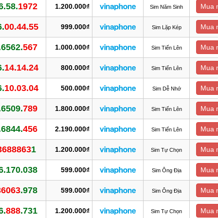
6.58.
1972
1.200.000₫
Mua 
Sim Năm Sinh
6.
00.44.55
999.000₫
Mua 
Sim Lặp Kép
.6562.
567
1.000.000₫
Mua 
Sim Tiến Lên
6.
14.14.24
800.000₫
Mua 
Sim Tiến Lên
6.
10.03.04
500.000₫
Mua 
Sim Dễ Nhớ
.6509.
789
1.800.000₫
Mua 
Sim Tiến Lên
.6844.
456
2.190.000₫
Mua 
Sim Tiến Lên
3688863
1
1.200.000₫
Mua 
Sim Tự Chọn
6.170.038
599.000₫
Mua 
Sim Ông Địa
36063
.978
599.000₫
Mua 
Sim Ông Địa
6.
888
.731
1.200.000₫
Mua 
Sim Tự Chọn