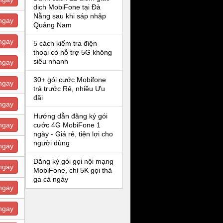
dịch MobiFone tại Đà
Nẵng sau khi sáp nhập
ngay
Quảng Nam
ngay
5 cách kiểm tra điện
thoại có hỗ trợ 5G không
siêu nhanh
ngay
30+ gói cước Mobifone
ngay
trả trước Rẻ, nhiều Ưu
đãi
ngay
Hướng dẫn đăng ký gói
ngay
cước 4G MobiFone 1
ngày - Giá rẻ, tiện lợi cho
người dùng
ngay
Đăng ký gói gọi nội mạng
ngay
MobiFone, chỉ 5K gọi thả
ga cả ngày
ngay
ngay