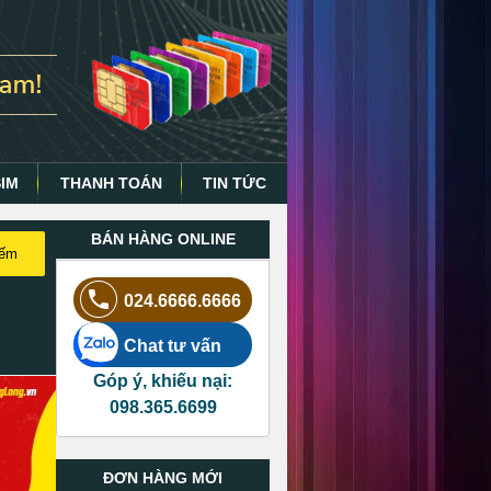
SIM
THANH TOÁN
TIN TỨC
BÁN HÀNG ONLINE
iếm
024.6666.6666
Chat tư vấn
Góp ý, khiếu nại:
098.365.6699
ĐƠN HÀNG MỚI