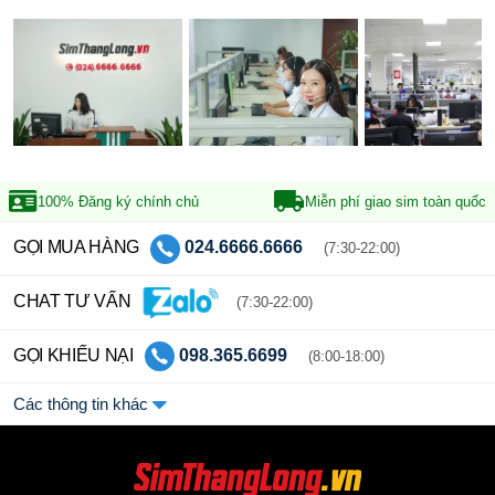
100% Đăng ký
chính chủ
Miễn phí giao sim
toàn quốc
GỌI MUA HÀNG
024.6666.6666
(7:30-22:00)
CHAT TƯ VẤN
(7:30-22:00)
GỌI KHIẾU NẠI
098.365.6699
(8:00-18:00)
Các thông tin khác