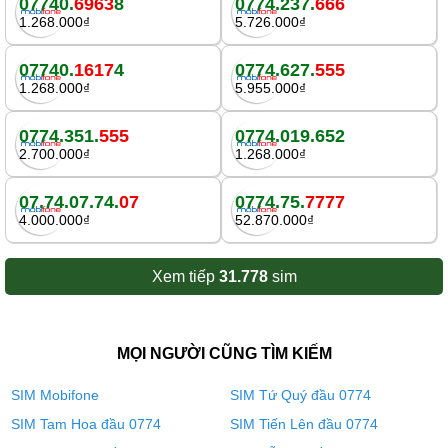
07740.
6963
8
0774.237.
666
1.268.000₫
5.726.000₫
07740.
1617
4
0774.627.
555
1.268.000₫
5.955.000₫
0774.351.
555
0774.019.652
2.700.000₫
1.268.000₫
07.74.07.74.
07
0774.75.
7777
4.000.000₫
52.870.000₫
Xem tiếp
31.778
sim
MỌI NGƯỜI CŨNG TÌM KIẾM
SIM Mobifone
SIM Tứ Quý đầu 0774
SIM Tam Hoa đầu 0774
SIM Tiến Lên đầu 0774