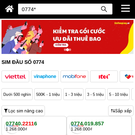
SIM ĐẦU SỐ 0774
Dưới 500 nghìn
500K - 1 triệu
1 - 3 triệu
3 - 5 triệu
5 - 10 triệu
1
Lọc sim nâng cao
Sắp xếp
07740.
2211
6
0774.019.857
1.268.000₫
1.268.000₫