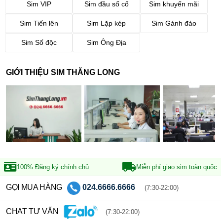
Sim VIP
Sim đầu số cổ
Sim khuyến mãi
Sim Tiến lên
Sim Lặp kép
Sim Gánh đảo
Sim Số độc
Sim Ông Địa
GIỚI THIỆU SIM THĂNG LONG
100% Đăng ký
chính chủ
Miễn phí giao sim
toàn quốc
GỌI MUA HÀNG
024.6666.6666
(7:30-22:00)
CHAT TƯ VẤN
(7:30-22:00)