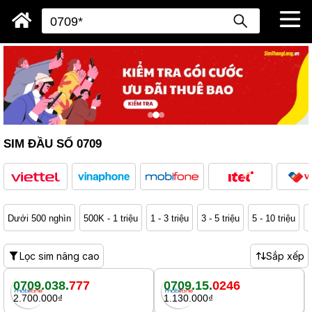
SIM ĐẦU SỐ 0709
Dưới 500 nghìn
500K - 1 triệu
1 - 3 triệu
3 - 5 triệu
5 - 10 triệu
1
Lọc sim nâng cao
Sắp xếp
0709.038.
777
0709.15.
0246
2.700.000₫
1.130.000₫