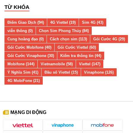
TỪ KHÓA
Điểm Giao Dịch (94)
4G Viettel (19)
Sim 4G (43)
viễn thông (0)
Chọn Sim Phong Thủy (84)
Cung hoàng đạo (0)
Cách chọn sim (113)
Gói Cước 4G (29)
Gói Cước Mobifone (40)
Gói Cước Viettel (60)
Gói Cước Vinaphone (30)
Kiểm tra thông tin (44)
Mobifone (144)
Vietnamobile (58)
Viettel (147)
Ý Nghĩa Sim (41)
Đầu số Viettel (15)
Vinaphone (126)
4G MobiFone (21)
MẠNG DI ĐỘNG