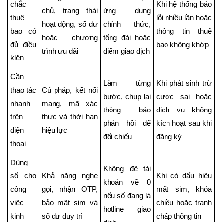
chắc
Khi hệ thống báo
chủ, trạng thái
ứng dụng
thuê
lỗi nhiều lần hoặc
hoạt động, số dư
chính thức,
bao có
thông tin thuê
hoặc chương
tổng đài hoặc
đủ điều
bao không khớp
trình ưu đãi
điểm giao dịch
kiện
Cần
Làm từng
Khi phát sinh trừ
thao tác
Cú pháp, kết nối
bước, chụp lại
cước sai hoặc
nhanh
mạng, mã xác
thông báo
dịch vụ không
trên
thực và thời hạn
phản hồi để
kích hoạt sau khi
điện
hiệu lực
đối chiếu
đăng ký
thoại
Dùng
Không để tài
số cho
Khả năng nghe
Khi có dấu hiệu
khoản về 0
công
gọi, nhận OTP,
mất sim, khóa
nếu số đang là
việc
bảo mật sim và
chiều hoặc tranh
hotline giao
kinh
số dư duy trì
chấp thông tin