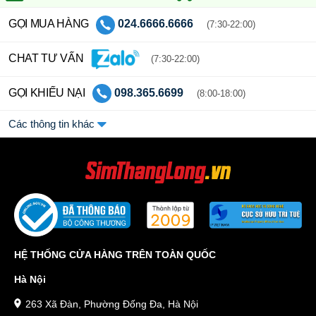
GỌI MUA HÀNG
024.6666.6666
(7:30-22:00)
CHAT TƯ VẤN
(7:30-22:00)
GỌI KHIẾU NẠI
098.365.6699
(8:00-18:00)
Các thông tin khác
HỆ THỐNG CỬA HÀNG TRÊN TOÀN QUỐC
Hà Nội
263 Xã Đàn, Phường Đống Đa, Hà Nội