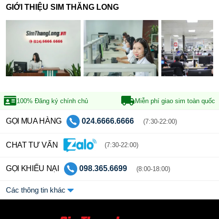
GIỚI THIỆU SIM THĂNG LONG
100% Đăng ký
chính chủ
Miễn phí giao sim
toàn quốc
GỌI MUA HÀNG
024.6666.6666
(7:30-22:00)
CHAT TƯ VẤN
(7:30-22:00)
GỌI KHIẾU NẠI
098.365.6699
(8:00-18:00)
Các thông tin khác