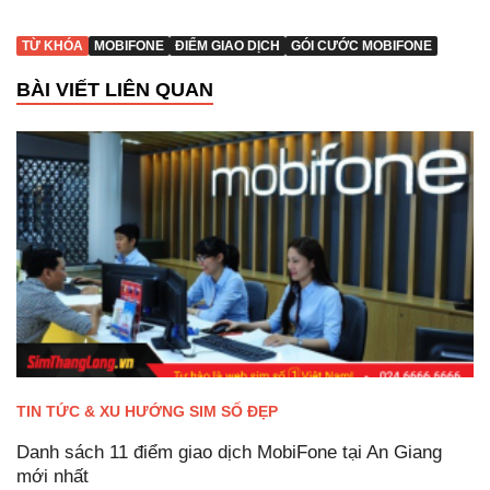
TỪ KHÓA
MOBIFONE
ĐIỂM GIAO DỊCH
GÓI CƯỚC MOBIFONE
BÀI VIẾT LIÊN QUAN
TIN TỨC & XU HƯỚNG SIM SỐ ĐẸP
Danh sách 11 điểm giao dịch MobiFone tại An Giang
mới nhất