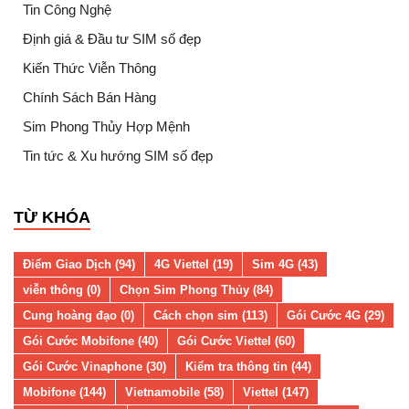
Tin Công Nghệ
Định giá & Đầu tư SIM số đẹp
Kiến Thức Viễn Thông
Chính Sách Bán Hàng
Sim Phong Thủy Hợp Mệnh
Tin tức & Xu hướng SIM số đẹp
TỪ KHÓA
Điểm Giao Dịch (94)
4G Viettel (19)
Sim 4G (43)
viễn thông (0)
Chọn Sim Phong Thủy (84)
Cung hoàng đạo (0)
Cách chọn sim (113)
Gói Cước 4G (29)
Gói Cước Mobifone (40)
Gói Cước Viettel (60)
Gói Cước Vinaphone (30)
Kiểm tra thông tin (44)
Mobifone (144)
Vietnamobile (58)
Viettel (147)