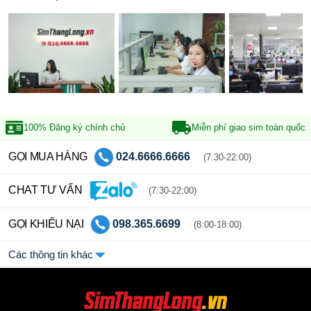
100% Đăng ký
chính chủ
Miễn phí giao sim
toàn quốc
GỌI MUA HÀNG
024.6666.6666
(7:30-22:00)
CHAT TƯ VẤN
(7:30-22:00)
GỌI KHIẾU NẠI
098.365.6699
(8:00-18:00)
Các thông tin khác