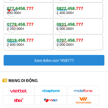
077.6458.
777
0822.458.
777
900.000₫
1.400.000₫
0778.458.
777
0931.458.
777
2.250.000₫
5.000.000₫
0819.458.
777
0707.458.
777
2.600.000₫
3.000.000₫
Xem thêm sim *458777
MẠNG DI ĐỘNG