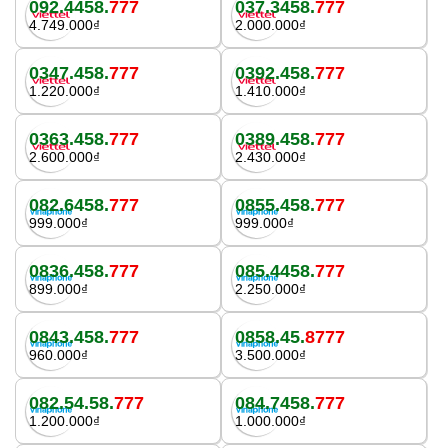
092.4458.
777
037.3458.
777
4.749.000₫
2.000.000₫
0347.458.
777
0392.458.
777
1.220.000₫
1.410.000₫
0363.458.
777
0389.458.
777
2.600.000₫
2.430.000₫
082.6458.
777
0855.458.
777
999.000₫
999.000₫
0836.458.
777
085.4458.
777
899.000₫
2.250.000₫
0843.458.
777
0858.45.
8777
960.000₫
3.500.000₫
082.54.58.
777
084.7458.
777
1.200.000₫
1.000.000₫