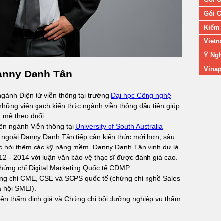
Gói C
Kiểm 
Vietn
Ý Ngh
Vinap
Danny Danh Tân
gành Điện tử viễn thông tại trường
Đại học Công nghệ
 những viên gạch kiến thức ngành viễn thông đầu tiên giúp
mê theo đuổi.
ên ngành Viễn thông tại
University of South Australia
c ngoài Danny Danh Tân tiếp cận kiến thức mới hơn, sâu
ọc hỏi thêm các kỹ năng mềm. Danny Danh Tân vinh dự là
12 - 2014 với luận văn bảo vệ thạc sĩ được đánh giá cao.
ứng chỉ Digital Marketing Quốc tế CDMP.
g chỉ CME, CSE và SCPS quốc tế (chứng chỉ nghề Sales
a hội SMEI).
ên thẩm định giá và Chứng chỉ bồi dưỡng nghiệp vụ thẩm