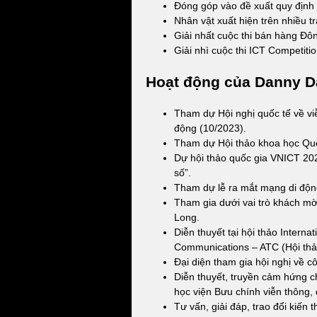
Đóng góp vào đề xuất quy định 
Nhân vật xuất hiện trên nhiều 
Giải nhất cuộc thi bán hàng Đ
Giải nhì cuộc thi ICT Competiti
Hoạt động của Danny D
Tham dự Hội nghị quốc tế về v
động (10/2023).
Tham dự Hội thảo khoa học Quố
Dự hội thảo quốc gia VNICT 20
số”.
Tham dự lễ ra mắt mạng di độn
Tham gia dưới vai trò khách mờ
Long.
Diễn thuyết tại hội thảo Intern
Communications – ATC (Hội thảo
Đại diện tham gia hội nghị về c
Diễn thuyết, truyền cảm hứng ch
học viện Bưu chính viễn thông,
Tư vấn, giải đáp, trao đổi kiến 