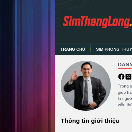
TRANG CHỦ
SIM PHONG THỦ
DANN
Trong 
giúp hà
là ngườ
viễn th
Thông tin giới thiệu