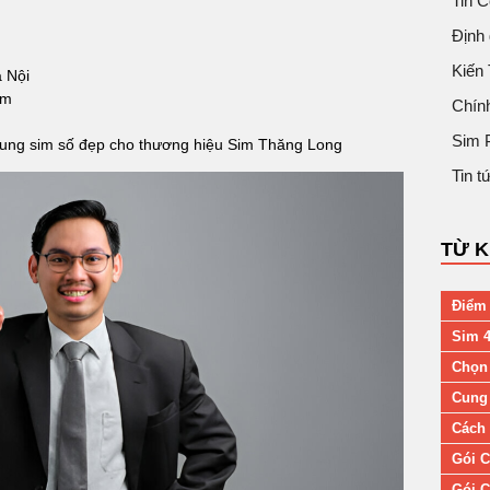
Tin 
Định 
Kiến
à Nội
om
Chín
Sim 
 dung sim số đẹp cho thương hiệu Sim Thăng Long
Tin 
TỪ 
Điểm 
Sim 4
Chọn
Cung 
Cách 
Gói C
Gói C