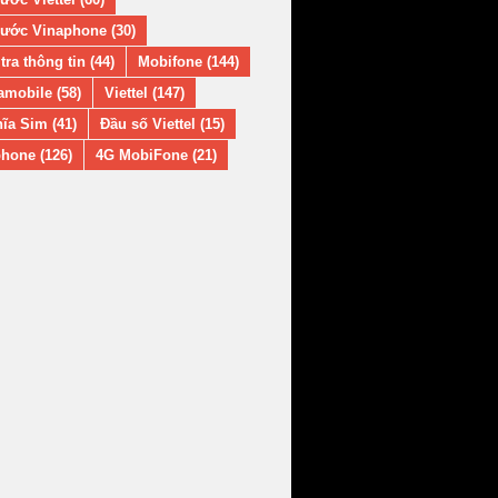
ước Vinaphone (30)
tra thông tin (44)
Mobifone (144)
amobile (58)
Viettel (147)
ĩa Sim (41)
Đầu số Viettel (15)
hone (126)
4G MobiFone (21)