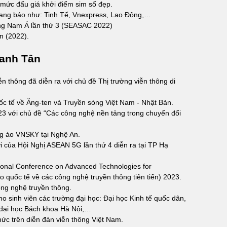
mức đấu giá khởi điểm sim số đẹp.
trang báo như: Tinh Tế, Vnexpress, Lao Động,…
ông Nam Á lần thứ 3 (SEASAC 2022)
on (2022).
anh Tân
iễn thông đã diễn ra với chủ đề Thị trường viễn thông di
c tế về Ăng-ten và Truyền sóng Việt Nam - Nhật Bản.
23 với chủ đề “Các công nghệ nền tảng trong chuyển đổi
g ảo VNSKY tại Nghệ An.
i của Hội Nghị ASEAN 5G lần thứ 4 diễn ra tại TP Hạ
ational Conference on Advanced Technologies for
 quốc tế về các công nghệ truyền thông tiên tiến) 2023.
ông nghệ truyền thông.
o sinh viên các trường đại học: Đại học Kinh tế quốc dân,
 đại học Bách khoa Hà Nội,…
thức trên diễn đàn viễn thông Việt Nam.