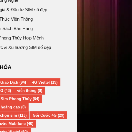
Công Nghệ
giá & Đầu tư SIM số đẹp
 Thức Viễn Thông
h Sách Bán Hàng
Phong Thủy Hợp Mệnh
tức & Xu hướng SIM số đẹp
KHÓA
Giao Dịch (94)
4G Viettel (19)
G (43)
viễn thông (0)
 Sim Phong Thủy (84)
hoàng đạo (0)
chọn sim (113)
Gói Cước 4G (29)
ước Mobifone (40)
ước Viettel (60)