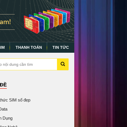
SIM
THANH TOÁN
TIN TỨC
 ĐỀ
 thức SIM số đẹp
Data
n Dụng