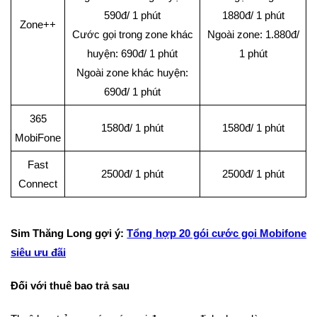
590đ/ 1 phút
1880đ/ 1 phút
Zone++
Cước gọi trong zone khác
Ngoài zone: 1.880đ/
huyện: 690đ/ 1 phút
1 phút
Ngoài zone khác huyện:
690đ/ 1 phút
365
1580đ/ 1 phút
1580đ/ 1 phút
MobiFone
Fast
2500đ/ 1 phút
2500đ/ 1 phút
Connect
Sim Thăng Long gợi ý:
Tổng hợp 20 gói cước gọi Mobifone
siêu ưu đãi
Đối với thuê bao trả sau