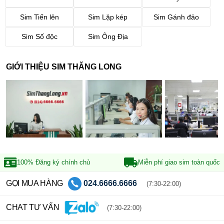
Sim Tiến lên
Sim Lặp kép
Sim Gánh đảo
Sim Số độc
Sim Ông Địa
GIỚI THIỆU SIM THĂNG LONG
100% Đăng ký
chính chủ
Miễn phí giao sim
toàn quốc
GỌI MUA HÀNG
024.6666.6666
(7:30-22:00)
CHAT TƯ VẤN
(7:30-22:00)