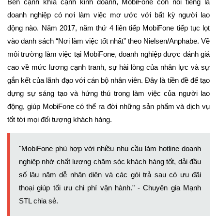
Bên cạnh khía cạnh kinh doanh, MobiFone còn nổi tiếng là
doanh nghiệp có nơi làm việc mơ ước với bất kỳ người lao
động nào. Năm 2017, năm thứ 4 liên tiếp MobiFone tiếp tục lọt
vào danh sách “Nơi làm việc tốt nhất” theo Nielsen/Anphabe. Về
môi trường làm việc tại MobiFone, doanh nghiệp được đánh giá
cao về mức lương cạnh tranh, sự hài lòng của nhân lực và sự
gắn kết của lãnh đạo với cán bộ nhân viên. Đây là tiền đề để tạo
dựng sự sáng tạo và hứng thú trong làm việc của người lao
động, giúp MobiFone có thể ra đời những sản phẩm và dịch vụ
tốt tới mọi đối tượng khách hàng.
"MobiFone phù hợp với nhiều nhu cầu làm hotline doanh
nghiệp nhờ chất lượng chăm sóc khách hàng tốt, dải đầu
số lâu năm dễ nhận diện và các gói trả sau có ưu đãi
thoại giúp tối ưu chi phí vận hành." - Chuyên gia Mạnh
STL chia sẻ.