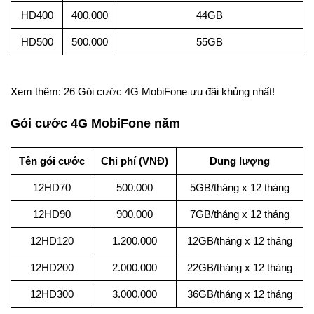
HD400
400.000
44GB
HD500
500.000
55GB
Xem thêm: 26 Gói cước 4G MobiFone ưu đãi khủng nhất!
Gói cước 4G MobiFone năm
Tên gói cước
Chi phí (VNĐ)
Dung lượng
12HD70
500.000
5GB/tháng x 12 tháng
12HD90
900.000
7GB/tháng x 12 tháng
12HD120
1.200.000
12GB/tháng x 12 tháng
12HD200
2.000.000
22GB/tháng x 12 tháng
12HD300
3.000.000
36GB/tháng x 12 tháng