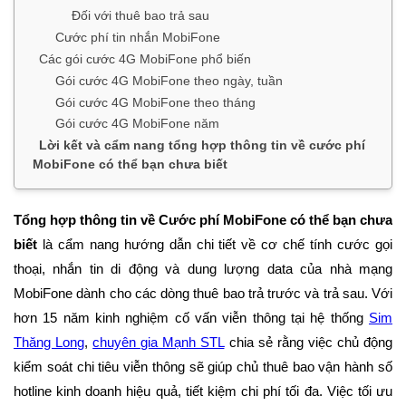
Đối với thuê bao trả sau
Cước phí tin nhắn MobiFone
Các gói cước 4G MobiFone phổ biến
Gói cước 4G MobiFone theo ngày, tuần
Gói cước 4G MobiFone theo tháng
Gói cước 4G MobiFone năm
Lời kết và cẩm nang tổng hợp thông tin về cước phí
MobiFone có thể bạn chưa biết
Tổng hợp thông tin về Cước phí MobiFone có thể bạn chưa
biết
là cẩm nang hướng dẫn chi tiết về cơ chế tính cước gọi
thoại, nhắn tin di động và dung lượng data của nhà mạng
MobiFone dành cho các dòng thuê bao trả trước và trả sau. Với
hơn 15 năm kinh nghiệm cố vấn viễn thông tại hệ thống
Sim
Thăng Long
,
chuyên gia Mạnh STL
chia sẻ rằng việc chủ động
kiểm soát chi tiêu viễn thông sẽ giúp chủ thuê bao vận hành số
hotline kinh doanh hiệu quả, tiết kiệm chi phí tối đa. Việc tối ưu