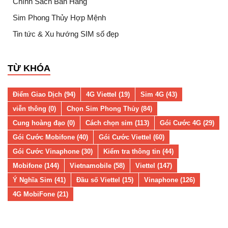
Chính Sách Bán Hàng
Sim Phong Thủy Hợp Mệnh
Tin tức & Xu hướng SIM số đẹp
TỪ KHÓA
Điểm Giao Dịch (94)
4G Viettel (19)
Sim 4G (43)
viễn thông (0)
Chọn Sim Phong Thủy (84)
Cung hoàng đạo (0)
Cách chọn sim (113)
Gói Cước 4G (29)
Gói Cước Mobifone (40)
Gói Cước Viettel (60)
Gói Cước Vinaphone (30)
Kiểm tra thông tin (44)
Mobifone (144)
Vietnamobile (58)
Viettel (147)
Ý Nghĩa Sim (41)
Đầu số Viettel (15)
Vinaphone (126)
4G MobiFone (21)