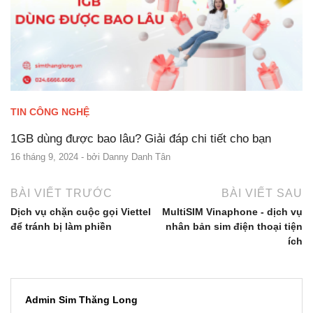
TIN CÔNG NGHỆ
1GB dùng được bao lâu? Giải đáp chi tiết cho bạn
16 tháng 9, 2024
- bởi
Danny Danh Tân
BÀI VIẾT TRƯỚC
BÀI VIẾT SAU
Dịch vụ chặn cuộc gọi Viettel
MultiSIM Vinaphone - dịch vụ
để tránh bị làm phiền
nhân bản sim điện thoại tiện
ích
Admin Sim Thăng Long