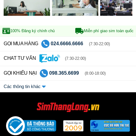
100% Đăng ký
chính chủ
Miễn phí giao sim
toàn quốc
GỌI MUA HÀNG
024.6666.6666
(7:30-22:00)
CHAT TƯ VẤN
(7:30-22:00)
GỌI KHIẾU NẠI
098.365.6699
(8:00-18:00)
Các thông tin khác