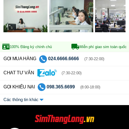
100% Đăng ký
chính chủ
Miễn phí giao sim
toàn quốc
GỌI MUA HÀNG
024.6666.6666
(7:30-22:00)
CHAT TƯ VẤN
(7:30-22:00)
GỌI KHIẾU NẠI
098.365.6699
(8:00-18:00)
Các thông tin khác