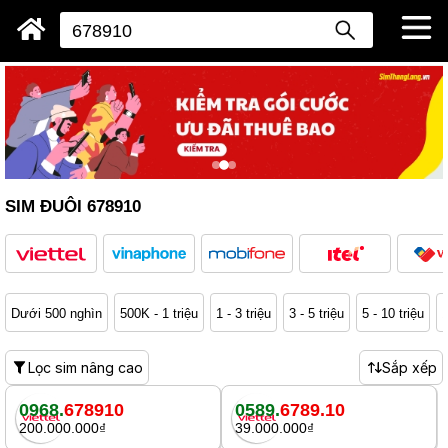
SIM ĐUÔI 678910
Dưới 500 nghìn
500K - 1 triệu
1 - 3 triệu
3 - 5 triệu
5 - 10 triệu
1
Lọc sim nâng cao
Sắp xếp
0968.
678910
0589.
6789.10
200.000.000₫
39.000.000₫