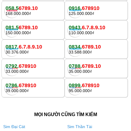
058.5
6789.10
0916.
678910
168.000.000₫
125.000.000₫
081.5
6789.10
0943.
6.7.8.9.10
150.000.000₫
110.000.000₫
0817.
6.7.8.9.10
0834.
6789.10
30.376.000₫
33.588.000₫
0792.
678910
0788.
6789.10
33.000.000₫
35.000.000₫
0786.
678910
0899.
678910
39.000.000₫
95.000.000₫
MỌI NGƯỜI CŨNG TÌM KIẾM
Sim Đại Cát
Sim Thần Tài