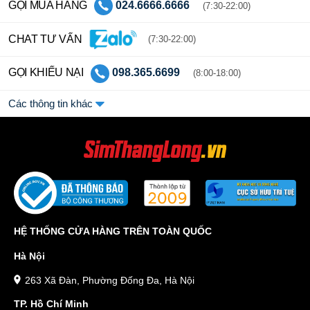
GỌI MUA HÀNG
024.6666.6666
(7:30-22:00)
CHAT TƯ VẤN
(7:30-22:00)
GỌI KHIẾU NẠI
098.365.6699
(8:00-18:00)
Các thông tin khác
HỆ THỐNG CỬA HÀNG TRÊN TOÀN QUỐC
Hà Nội
263 Xã Đàn, Phường Đống Đa, Hà Nội
TP. Hồ Chí Minh