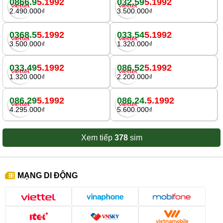
0866.9
5.1992
032.59
5.1992
2.490.000₫
3.500.000₫
0368.5
5.1992
033.54
5.1992
3.500.000₫
1.320.000₫
033.49
5.1992
086.52
5.1992
1.320.000₫
2.200.000₫
086.29
5.1992
086.24.
5.1992
4.295.000₫
5.600.000₫
Xem tiếp
378
sim
MẠNG DI ĐỘNG