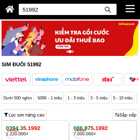
SIM ĐUÔI 51992
Dưới 500 nghìn
500K - 1 triệu
1 - 3 triệu
3 - 5 triệu
5 - 10 triệu
1
Lọc sim nâng cao
Sắp xếp
0394.3
5.1992
086.87
5.1992
1.220.000₫
7.000.000₫