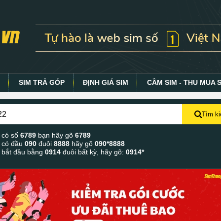
Y
SIM TRẢ GÓP
ĐỊNH GIÁ SIM
CẦM SIM - THU MUA 
Tìm k
 có số
6789
bạn hãy gõ
6789
 có đầu
090
đuôi
8888
hãy gõ
090*8888
 bắt đầu bằng
0914
đuôi bất kỳ, hãy gõ:
0914*