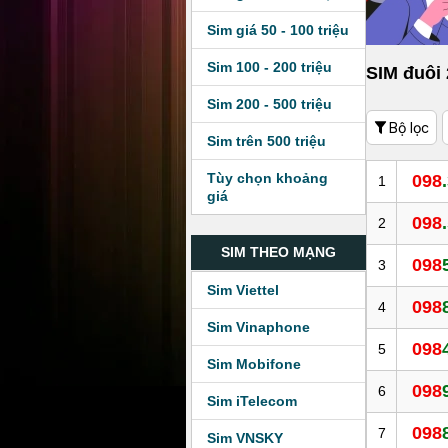
Sim giá 50 - 100 triệu
Sim 100 - 200 triệu
SIM đuôi
Sim 200 - 500 triệu
Bộ lọc
Sim trên 500 triệu
Tùy chọn khoảng
098
1
giá
098
2
SIM THEO MẠNG
098
3
Sim Viettel
098
4
Sim Vinaphone
098
5
Sim Mobifone
098
6
Sim iTelecom
098
7
Sim VNSKY