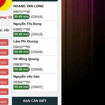
HOANG VAN LONG
09071***36
(23h16)
Đã đặt mua
ợng: 12
Nguyễn Thị Dung
03891***08
ắp xếp
(23h10)
Đã đặt mua
Lâm Phi Duong
ngay
09410***69
(23h09)
Đã đặt mua
ngay
Võ Hồng Quang
ngay
09836***16
(23h08)
Đã đặt mua
ngay
Nguyễn văn hảo
ngay
09366***92
(23h07)
Đã đặt mua
ngay
BẠN CẦN BIẾT
ngay