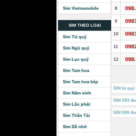
098
8
Sim Vietnamobile
098
9
SIM THEO LOẠI
098
10
Sim Tứ quý
098
11
Sim Ngũ quý
098
12
Sim Lục quý
Sim Tam hoa
Sim Tam hoa kép
SIM tứ quý 
Sim Năm sinh
SIM 093 đu
Sim Lộc phát
SIM 099 đu
Sim Thần Tài
Sim Dễ nhớ