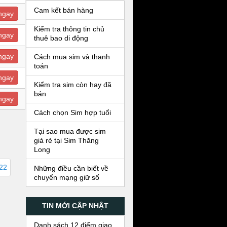
Cam kết bán hàng
ngay
Kiểm tra thông tin chủ
ngay
thuê bao di động
ngay
Cách mua sim và thanh
toán
ngay
Kiểm tra sim còn hay đã
bán
ngay
Cách chọn Sim hợp tuổi
Tại sao mua được sim
giá rẻ tại Sim Thăng
Long
222
Những điều cần biết về
chuyển mạng giữ số
TIN MỚI CẬP NHẬT
Danh sách 12 điểm giao