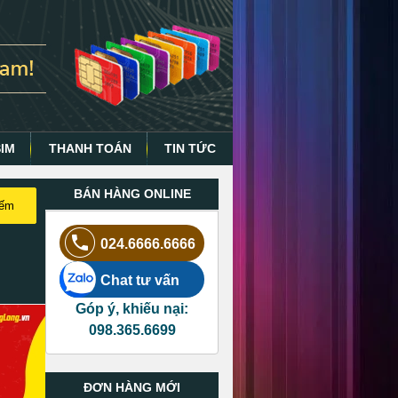
SIM
THANH TOÁN
TIN TỨC
BÁN HÀNG ONLINE
iếm
024.6666.6666
Chat tư vấn
Góp ý, khiếu nại:
098.365.6699
ĐƠN HÀNG MỚI