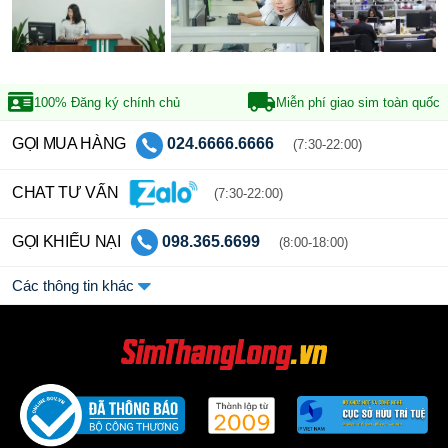
100% Đăng ký
chính chủ
Miễn phí giao sim
toàn quốc
GỌI MUA HÀNG
024.6666.6666
(7:30-22:00)
CHAT TƯ VẤN
(7:30-22:00)
GỌI KHIẾU NẠI
098.365.6699
(8:00-18:00)
Các thông tin khác