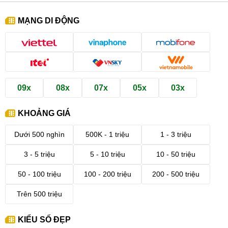
MẠNG DI ĐỘNG
09x
08x
07x
05x
03x
KHOẢNG GIÁ
Dưới 500 nghìn
500K - 1 triệu
1 - 3 triệu
3 - 5 triệu
5 - 10 triệu
10 - 50 triệu
50 - 100 triệu
100 - 200 triệu
200 - 500 triệu
Trên 500 triệu
KIỂU SỐ ĐẸP