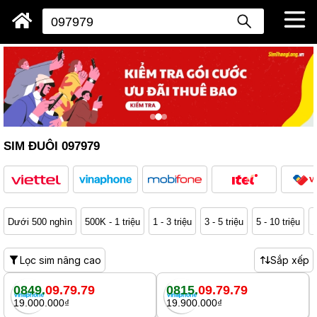
SIM ĐUÔI 097979
Dưới 500 nghìn
500K - 1 triệu
1 - 3 triệu
3 - 5 triệu
5 - 10 triệu
1
Lọc sim nâng cao
Sắp xếp
0849.
09.79.79
0815.
09.79.79
19.000.000₫
19.900.000₫