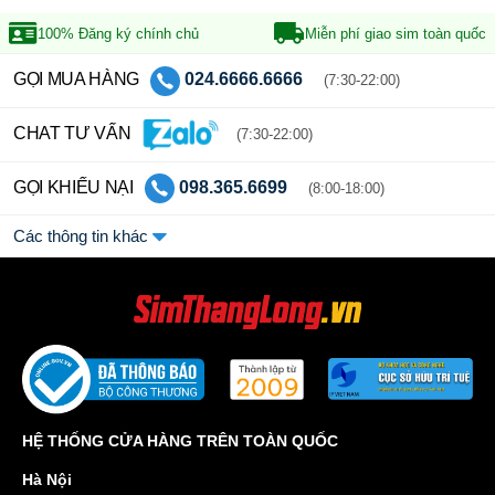
100% Đăng ký
chính chủ
Miễn phí giao sim
toàn quốc
GỌI MUA HÀNG
024.6666.6666
(7:30-22:00)
CHAT TƯ VẤN
(7:30-22:00)
GỌI KHIẾU NẠI
098.365.6699
(8:00-18:00)
Các thông tin khác
HỆ THỐNG CỬA HÀNG TRÊN TOÀN QUỐC
Hà Nội