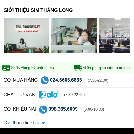
GIỚI THIỆU SIM THĂNG LONG
100% Đăng ký
chính chủ
Miễn phí giao sim
toàn quốc
GỌI MUA HÀNG
024.6666.6666
(7:30-22:00)
CHAT TƯ VẤN
(7:30-22:00)
GỌI KHIẾU NẠI
098.365.6699
(8:00-18:00)
Các thông tin khác