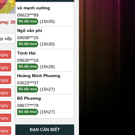
vũ mạnh cường
08623***89
(15h35)
Đã đặt mua
ợng: 20
Ngô văn phi
09698***26
ắp xếp
(15h30)
Đã đặt mua
Trịnh Hải
ngay
09630***16
(15h28)
Đã đặt mua
ngay
Hoàng Minh Phương
ngay
03623***37
(15h27)
Đã đặt mua
ngay
Đỗ Phương
ngay
08677***78
(15h27)
Đã đặt mua
ngay
BẠN CẦN BIẾT
ngay