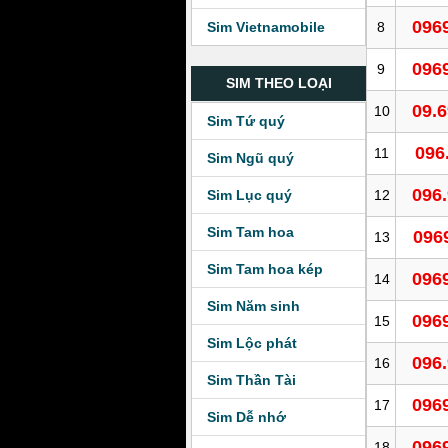
096
8
Sim Vietnamobile
096
9
SIM THEO LOẠI
09.
10
Sim Tứ quý
096
11
Sim Ngũ quý
096
12
Sim Lục quý
Sim Tam hoa
096
13
Sim Tam hoa kép
096
14
Sim Năm sinh
096
15
Sim Lộc phát
096
16
Sim Thần Tài
096
17
Sim Dễ nhớ
096
18