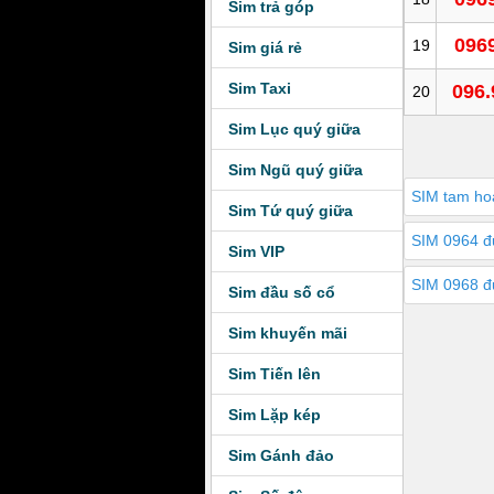
Sim trả góp
096
19
Sim giá rẻ
Sim Taxi
096.
20
Sim Lục quý giữa
Sim Ngũ quý giữa
SIM tam ho
Sim Tứ quý giữa
SIM 0964 đ
Sim VIP
SIM 0968 đ
Sim đầu số cổ
Sim khuyến mãi
Sim Tiến lên
Sim Lặp kép
Sim Gánh đảo