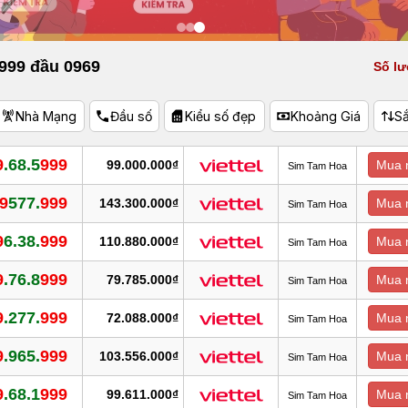
 999 đầu 0969
Số lư
Nhà Mạng
Đầu số
Kiểu số đẹp
Khoảng Giá
S
9
.68.5
999
99.000.000₫
Mua 
Sim Tam Hoa
.9
577.
999
143.300.000₫
Mua 
Sim Tam Hoa
9
6.38.
999
110.880.000₫
Mua 
Sim Tam Hoa
9
.76.8
999
79.785.000₫
Mua 
Sim Tam Hoa
9
.277.
999
72.088.000₫
Mua 
Sim Tam Hoa
9
.965.
999
103.556.000₫
Mua 
Sim Tam Hoa
9
.68.1
999
99.611.000₫
Mua 
Sim Tam Hoa