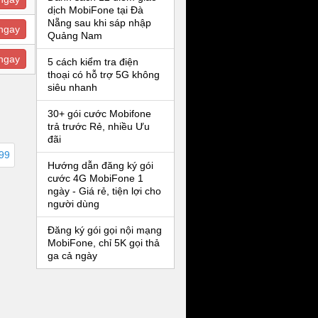
dịch MobiFone tại Đà
Nẵng sau khi sáp nhập
ngay
Quảng Nam
ngay
5 cách kiểm tra điện
thoại có hỗ trợ 5G không
siêu nhanh
30+ gói cước Mobifone
trả trước Rẻ, nhiều Ưu
đãi
999
Hướng dẫn đăng ký gói
cước 4G MobiFone 1
ngày - Giá rẻ, tiện lợi cho
người dùng
Đăng ký gói gọi nội mạng
MobiFone, chỉ 5K gọi thả
ga cả ngày