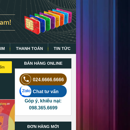
SIM
THANH TOÁN
TIN TỨC
BÁN HÀNG ONLINE
iếm
024.6666.6666
Chat tư vấn
Góp ý, khiếu nại:
098.365.6699
ĐƠN HÀNG MỚI