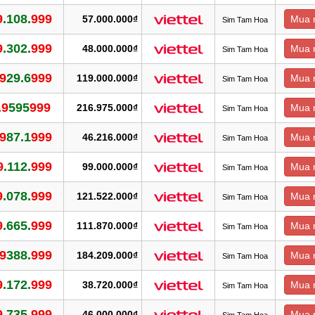
9
.108.
999
57.000.000₫
Mua 
Sim Tam Hoa
9
.302.
999
48.000.000₫
Mua 
Sim Tam Hoa
69
29.6
999
119.000.000₫
Mua 
Sim Tam Hoa
.9
595
999
216.975.000₫
Mua 
Sim Tam Hoa
.9
87.1
999
46.216.000₫
Mua 
Sim Tam Hoa
9
.112.
999
99.000.000₫
Mua 
Sim Tam Hoa
9
.078.
999
121.522.000₫
Mua 
Sim Tam Hoa
9
.665.
999
111.870.000₫
Mua 
Sim Tam Hoa
.9
388.
999
184.209.000₫
Mua 
Sim Tam Hoa
9
.172.
999
38.720.000₫
Mua 
Sim Tam Hoa
9
.735.
999
46.000.000₫
Mua 
Sim Tam Hoa