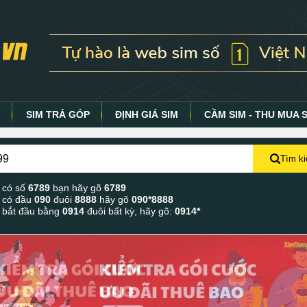
Y
SIM TRẢ GÓP
ĐỊNH GIÁ SIM
CẦM SIM - THU MUA 
Tìm k
 có số
6789
bạn hãy gõ
6789
 có đầu
090
đuôi
8888
hãy gõ
090*8888
 bắt đầu bằng
0914
đuôi bất kỳ, hãy gõ:
0914*