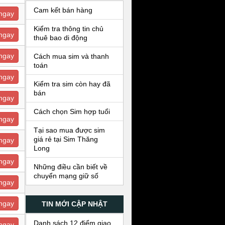
Cam kết bán hàng
ngay
Kiểm tra thông tin chủ
ngay
thuê bao di động
ngay
Cách mua sim và thanh
toán
ngay
Kiểm tra sim còn hay đã
bán
ngay
Cách chọn Sim hợp tuổi
ngay
Tại sao mua được sim
giá rẻ tại Sim Thăng
ngay
Long
ngay
Những điều cần biết về
chuyển mạng giữ số
ngay
ngay
TIN MỚI CẬP NHẬT
Danh sách 12 điểm giao
ngay