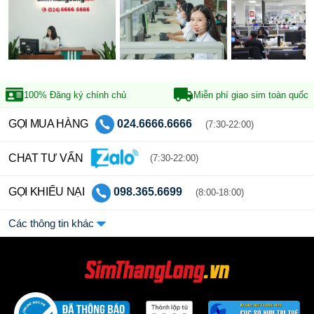
100% Đăng ký
chính chủ
Miễn phí giao sim
toàn quốc
GỌI MUA HÀNG
024.6666.6666
(7:30-22:00)
CHAT TƯ VẤN
(7:30-22:00)
GỌI KHIẾU NẠI
098.365.6699
(8:00-18:00)
Các thông tin khác