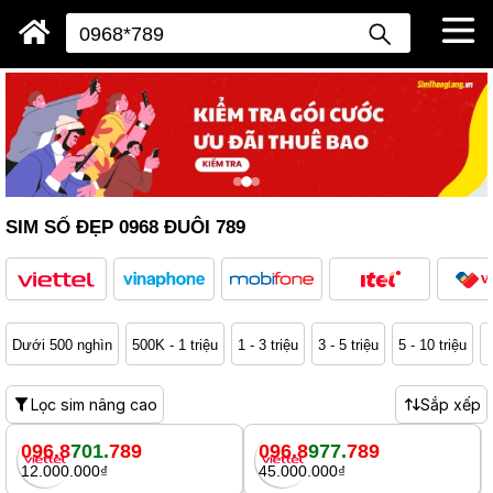
SIM SỐ ĐẸP 0968 ĐUÔI 789
Dưới 500 nghìn
500K - 1 triệu
1 - 3 triệu
3 - 5 triệu
5 - 10 triệu
1
Lọc sim nâng cao
Sắp xếp
096.8
701.
789
096.8
977.
789
12.000.000₫
45.000.000₫