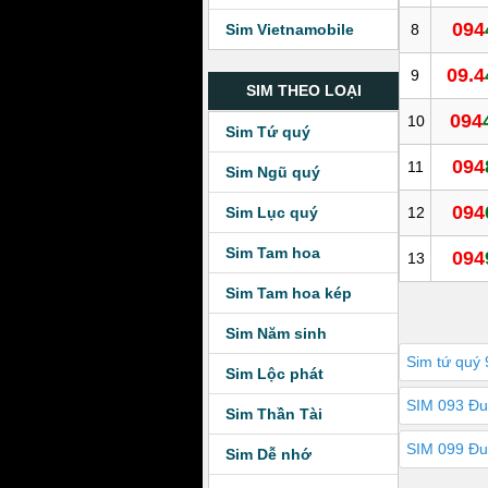
094
8
Sim Vietnamobile
09.4
9
SIM THEO LOẠI
094
10
Sim Tứ quý
094
11
Sim Ngũ quý
094
12
Sim Lục quý
Sim Tam hoa
094
13
Sim Tam hoa kép
Sim Năm sinh
Sim tứ quý 
Sim Lộc phát
SIM 093 Đu
Sim Thần Tài
SIM 099 Đu
Sim Dễ nhớ