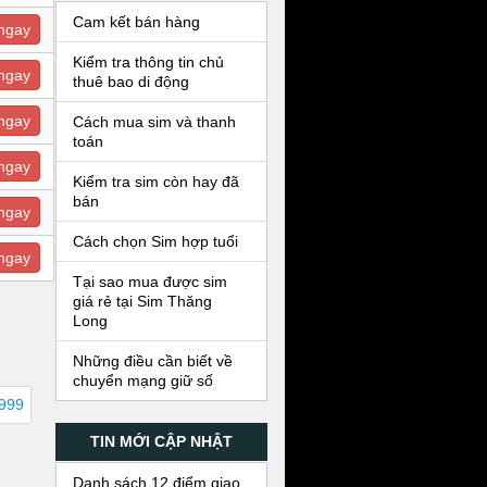
Cam kết bán hàng
ngay
Kiểm tra thông tin chủ
ngay
thuê bao di động
ngay
Cách mua sim và thanh
toán
ngay
Kiểm tra sim còn hay đã
bán
ngay
Cách chọn Sim hợp tuổi
ngay
Tại sao mua được sim
giá rẻ tại Sim Thăng
Long
Những điều cần biết về
chuyển mạng giữ số
9999
TIN MỚI CẬP NHẬT
Danh sách 12 điểm giao