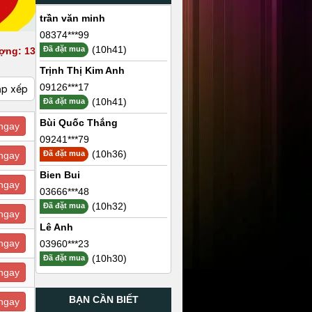
trần văn minh
08374***99
(10h41)
Đã đặt mua
ợng: 13
Trịnh Thị Kim Anh
09126***17
ắp xếp
(10h41)
Đã đặt mua
Bùi Quốc Thắng
ngay
09241***79
(10h36)
Đã đặt mua
ngay
Bien Bui
ngay
03666***48
(10h32)
Đã đặt mua
ngay
Lê Anh
ngay
03960***23
(10h30)
Đã đặt mua
ngay
BẠN CẦN BIẾT
ngay