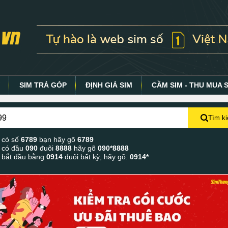
Y
SIM TRẢ GÓP
ĐỊNH GIÁ SIM
CẦM SIM - THU MUA 
Tìm k
 có số
6789
bạn hãy gõ
6789
 có đầu
090
đuôi
8888
hãy gõ
090*8888
 bắt đầu bằng
0914
đuôi bất kỳ, hãy gõ:
0914*