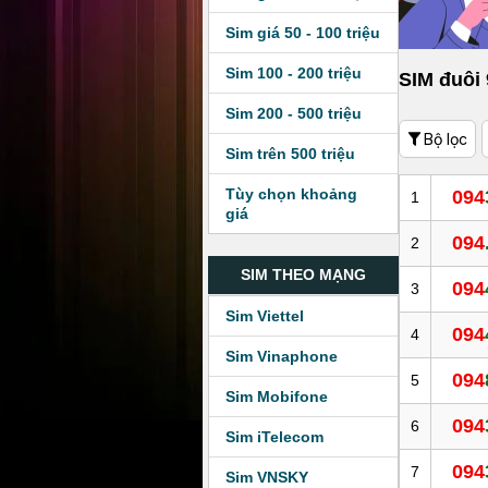
Sim giá 50 - 100 triệu
Sim 100 - 200 triệu
SIM đuôi
Sim 200 - 500 triệu
Bộ lọc
Sim trên 500 triệu
Tùy chọn khoảng
094
1
giá
094
2
SIM THEO MẠNG
094
3
Sim Viettel
094
4
Sim Vinaphone
094
5
Sim Mobifone
094
6
Sim iTelecom
094
7
Sim VNSKY