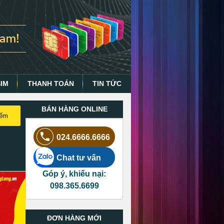
SIM
THANH TOÁN
TIN TỨC
BÁN HÀNG ONLINE
iếm
024.6666.6666
Chat tư vấn
Góp ý, khiếu nại:
098.365.6699
ĐƠN HÀNG MỚI