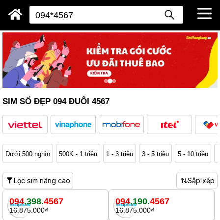
SIM SỐ ĐẸP 094 ĐUÔI 4567
Dưới 500 nghìn
500K - 1 triệu
1 - 3 triệu
3 - 5 triệu
5 - 10 triệu
1
Lọc sim nâng cao
Sắp xếp
094
.398.
4567
094
.190.
4567
16.875.000₫
16.875.000₫