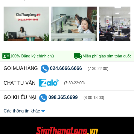
100% Đăng ký
chính chủ
Miễn phí giao sim
toàn quốc
GỌI MUA HÀNG
024.6666.6666
(7:30-22:00)
CHAT TƯ VẤN
(7:30-22:00)
GỌI KHIẾU NẠI
098.365.6699
(8:00-18:00)
Các thông tin khác