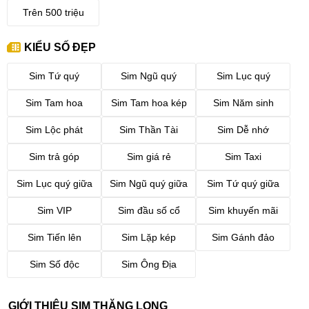
Trên 500 triệu
KIỂU SỐ ĐẸP
Sim Tứ quý
Sim Ngũ quý
Sim Lục quý
Sim Tam hoa
Sim Tam hoa kép
Sim Năm sinh
Sim Lộc phát
Sim Thần Tài
Sim Dễ nhớ
Sim trả góp
Sim giá rẻ
Sim Taxi
Sim Lục quý giữa
Sim Ngũ quý giữa
Sim Tứ quý giữa
Sim VIP
Sim đầu số cổ
Sim khuyến mãi
Sim Tiến lên
Sim Lặp kép
Sim Gánh đảo
Sim Số độc
Sim Ông Địa
GIỚI THIỆU SIM THĂNG LONG