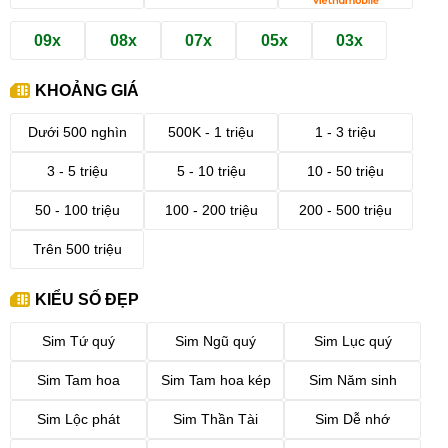
09x
08x
07x
05x
03x
KHOẢNG GIÁ
Dưới 500 nghìn
500K - 1 triệu
1 - 3 triệu
3 - 5 triệu
5 - 10 triệu
10 - 50 triệu
50 - 100 triệu
100 - 200 triệu
200 - 500 triệu
Trên 500 triệu
KIỂU SỐ ĐẸP
Sim Tứ quý
Sim Ngũ quý
Sim Lục quý
Sim Tam hoa
Sim Tam hoa kép
Sim Năm sinh
Sim Lộc phát
Sim Thần Tài
Sim Dễ nhớ