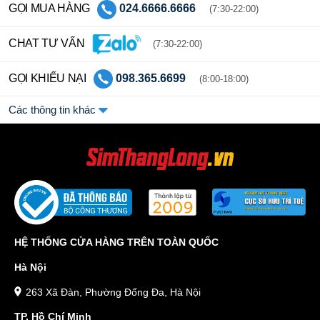
GỌI MUA HÀNG
024.6666.6666
(7:30-22:00)
CHAT TƯ VẤN
(7:30-22:00)
GỌI KHIẾU NẠI
098.365.6699
(8:00-18:00)
Các thông tin khác
HỆ THỐNG CỬA HÀNG TRÊN TOÀN QUỐC
Hà Nội
263 Xã Đàn, Phường Đống Đa, Hà Nội
TP. Hồ Chí Minh