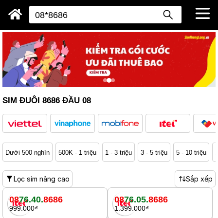
SIM ĐUÔI 8686 ĐẦU 08
Dưới 500 nghìn
500K - 1 triệu
1 - 3 triệu
3 - 5 triệu
5 - 10 triệu
1
Lọc sim nâng cao
Sắp xếp
08
76.40.
8686
08
76.05.
8686
999.000₫
1.399.000₫