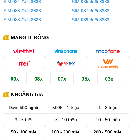
SIM 084 đuôi 8686
SIM 085 đuôi 8686
SIM 086 đuôi 8686
SIM 087 đuôi 8686
SIM 088 đuôi 8686
SIM 089 đuôi 8686
MẠNG DI ĐỘNG
09x
08x
07x
05x
03x
KHOẢNG GIÁ
Dưới 500 nghìn
500K - 1 triệu
1 - 3 triệu
3 - 5 triệu
5 - 10 triệu
10 - 50 triệu
50 - 100 triệu
100 - 200 triệu
200 - 500 triệu