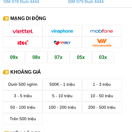
SIM 078 Đuôi 4444
SIM 079 Đuôi 4444
MẠNG DI ĐỘNG
09x
08x
07x
05x
03x
KHOẢNG GIÁ
Dưới 500 nghìn
500K - 1 triệu
1 - 3 triệu
3 - 5 triệu
5 - 10 triệu
10 - 50 triệu
50 - 100 triệu
100 - 200 triệu
200 - 500 triệu
Trên 500 triệu