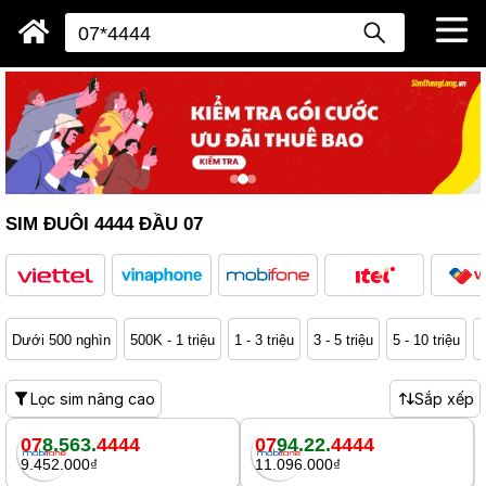
SIM ĐUÔI 4444 ĐẦU 07
Dưới 500 nghìn
500K - 1 triệu
1 - 3 triệu
3 - 5 triệu
5 - 10 triệu
1
Lọc sim nâng cao
Sắp xếp
07
8.563.
4444
07
94.22.
4444
9.452.000₫
11.096.000₫