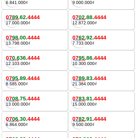
6.841.000₫
9.000.000₫
07
89.62.
4444
07
02.88.
4444
17.000.000₫
12.872.000₫
07
98.00.
4444
07
62.92.
4444
13.798.000₫
7.733.000₫
07
0.636.
4444
07
95.86.
4444
12.103.000₫
10.300.000₫
07
95.89.
4444
07
89.83.
4444
8.585.000₫
21.384.000₫
07
08.75.
4444
07
83.81.
4444
13.000.000₫
15.000.000₫
07
06.30.
4444
07
82.91.
4444
6.864.000₫
9.500.000₫