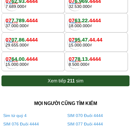
07
62.93.
4444
07
6.969.
4444
7.689.000₫
32.530.000₫
07
7.789.
4444
07
63.22.
4444
37.000.000₫
18.000.000₫
07
07.86.
4444
07
95.47.
44.44
29.655.000₫
15.000.000₫
07
64.00.
4444
07
78.13.
4444
15.000.000₫
8.500.000₫
Xem tiếp
211
sim
MỌI NGƯỜI CŨNG TÌM KIẾM
Sim tứ quý 4
SIM 070 Đuôi 4444
SIM 076 Đuôi 4444
SIM 077 Đuôi 4444