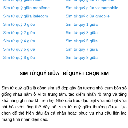
Sim tứ quý giữa mobifone
Sim tứ quý giữa vietnamobile
Sim tứ quý giữa itelecom
Sim tứ quý giữa gmobile
Sim tứ quý 0 giữa
Sim tứ quý 1 giữa
Sim tứ quý 2 giữa
Sim tứ quý 3 giữa
Sim tứ quý 4 giữa
Sim tứ quý 5 giữa
Sim tứ quý 6 giữa
Sim tứ quý 7 giữa
Sim tứ quý 8 giữa
Sim tứ quý 9 giữa
SIM TỨ QUÝ GIỮA - BÍ QUYẾT CHỌN SIM
Sim tứ quý giữa là dòng sim số đẹp gây ấn tượng nhờ cụm bốn số
giống nhau nằm ở vị trí trung tâm, tạo điểm nhấn rõ ràng và tăng
khả năng ghi nhớ khi liên hệ. Nhờ cấu trúc đặc biệt vừa nổi bật vừa
hài hòa với tổng thể dãy số, sim tứ quý giữa thường được lựa
chọn để thể hiện dấu ấn cá nhân hoặc phục vụ nhu cầu liên lạc
mang tính nhận diện cao.