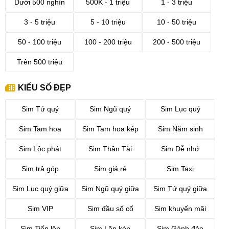
Dưới 500 nghìn
500K - 1 triệu
1 - 3 triệu
3 - 5 triệu
5 - 10 triệu
10 - 50 triệu
50 - 100 triệu
100 - 200 triệu
200 - 500 triệu
Trên 500 triệu
Sim tứ quý giữa số đẹp
KIỂU SỐ ĐẸP
1. Sim tứ quý giữa là gì?
Sim Tứ quý
Sim Ngũ quý
Sim Lục quý
Sim Tứ Quý giữa là dạng
sim tứ quý
với sự lặp lại liên tục một
Sim Tam hoa
Sim Tam hoa kép
Sim Năm sinh
con số 4 lần từ 0000 - 9999 ở giữa dãy số sim với dạng
(xx6666xx). Với kho sim tứ quý giữa tại Sim Thăng Long, ý nghĩa
Sim Lộc phát
Sim Thần Tài
Sim Dễ nhớ
của từng bộ số tứ quý giữa như sau:
Sim trả góp
Sim giá rẻ
Sim Taxi
0000
: Khởi đầu suôn sẻ, thành công vô tận.
Sim Lục quý giữa
Sim Ngũ quý giữa
Sim Tứ quý giữa
1111
: Độc nhất, duy nhất, ngôi vị cao nhất, thuận lợi lâu dài.
Sim VIP
Sim đầu số cổ
Sim khuyến mãi
2222
: Vĩnh cửu, bền lâu, hạnh phúc mãi mãi.
3333
: Vững chãi, kiên định, tài lộc đong đầy.
Sim Tiến lên
Sim Lặp kép
Sim Gánh đảo