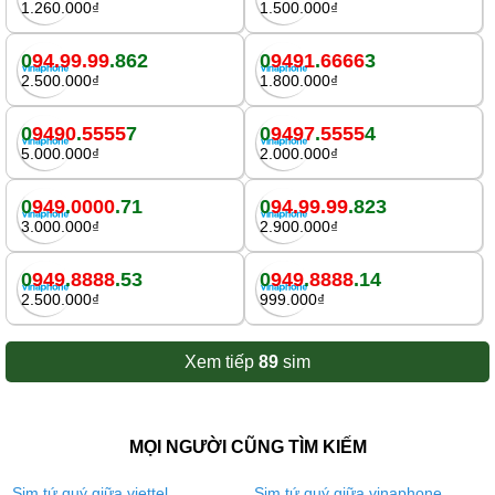
1.260.000₫
1.500.000₫
0
94.99.99
.862
0
9491
.
6666
3
2.500.000₫
1.800.000₫
0
9490
.
5555
7
0
9497
.
5555
4
5.000.000₫
2.000.000₫
0
949
.
0000
.71
0
94.99.99
.823
3.000.000₫
2.900.000₫
0
949
.
8888
.53
0
949
.
8888
.14
2.500.000₫
999.000₫
Xem tiếp
89
sim
MỌI NGƯỜI CŨNG TÌM KIẾM
Sim tứ quý giữa viettel
Sim tứ quý giữa vinaphone