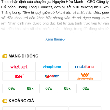
Theo nhận định của chuyên gia Nguyễn Hữu Mạnh – CEO Công ty
Cổ phần Thăng Long Connect, đơn vị sở hữu thương hiệu Sim
Thăng Long:
“Sim tứ quý giữa có lợi thế lớn về mặt nhận diện, giúp
số điện thoại trở nên khác biệt nhưng vẫn dễ sử dụng trong thực
tế”
. Nhận định này được ông đúc kết từ quá trình trực tiếp tư vấn
và triển khai sim số cho nhiều khách hàng, trong đó dòng sim tứ
quý giữa luôn được đánh giá cao nhờ sự nổi bật vừa đủ và giá trị
sử dụng lâu dài.
Xem thêm
Hãy cùng chúng tôi khám phá toàn diện:
MẠNG DI ĐỘNG
Sim tứ quý giữa là gì?
Lý do sim tứ quý giữa được nhiều người chọn
Hướng dẫn cách chọn sim tứ quý giữa theo ngân sách phù
hợp
Lý do nên mua sim tứ quý giữa tại Sim Thăng Long
09x
08x
07x
05x
03x
KHOẢNG GIÁ