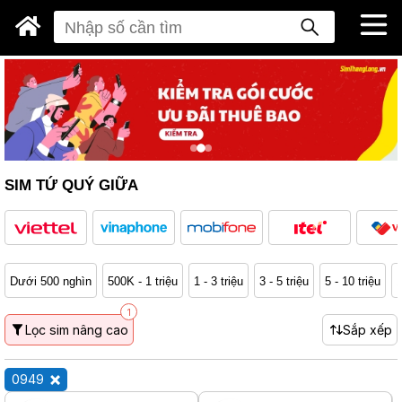
SIM TỨ QUÝ GIỮA
Dưới 500 nghìn
500K - 1 triệu
1 - 3 triệu
3 - 5 triệu
5 - 10 triệu
1
1
Lọc sim nâng cao
Sắp xếp
0949