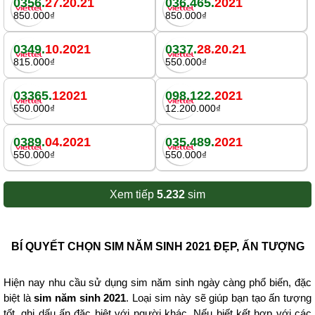
0356.
27.20.21
036.465.
2021
850.000₫
850.000₫
0349.
10.2021
0337.
28.20.21
815.000₫
550.000₫
03365.
12021
098.122.
2021
550.000₫
12.200.000₫
0389.
04.2021
035.489.
2021
550.000₫
550.000₫
Xem tiếp
5.232
sim
BÍ QUYẾT CHỌN SIM NĂM SINH 2021 ĐẸP, ẤN TƯỢNG
Hiện nay nhu cầu sử dụng sim năm sinh ngày càng phổ biến, đặc
biệt là
sim năm sinh 2021
. Loại sim này sẽ giúp bạn tạo ấn tượng
tốt, ghi dấu ấn đặc biệt với người khác. Nếu biết kết hợp với các