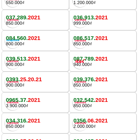
550.000₫
1.200.000₫
037.289.
2021
036.913.
2021
850.000₫
999.000₫
084.560.
2021
086.517.
2021
800.000₫
850.000₫
039.513.
2021
087.789.
2021
900.000₫
940.000₫
0393.
25.20.21
039.376.
2021
900.000₫
850.000₫
0965.37.
2021
032.542.
2021
3.900.000₫
850.000₫
034.316.
2021
0356.
06.2021
850.000₫
2.000.000₫