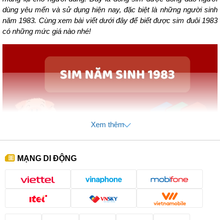
dùng yêu mến và sử dụng hiện nay, đặc biệt là những người sinh
năm 1983. Cùng xem bài viết dưới đây để biết được sim đuôi 1983
có những mức giá nào nhé!
Xem thêm
MẠNG DI ĐỘNG
1. 3 Lý do bạn nên dùng sim năm sinh 1983
Với người khác thì con số 1983 cũng chỉ là những số bình
thường. Tuy nhiên với người sinh vào năm này thì nó lại vô
cùng thiêng liêng và ý nghĩa. Việc dùng sim năm sinh 1983