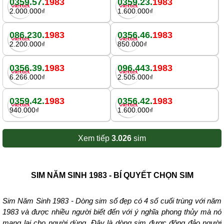
0359.57.
1983
0359.23.
1983
2.000.000₫
1.600.000₫
086.230.
1983
0356.46.
1983
2.200.000₫
850.000₫
0356.39.
1983
096.443.
1983
6.266.000₫
2.505.000₫
0359.42.
1983
0356.42.
1983
940.000₫
1.600.000₫
Xem tiếp
3.026
sim
SIM NĂM SINH 1983 - BÍ QUYẾT CHỌN SIM
Sim Năm Sinh 1983 - Dòng sim số đẹp có 4 số cuối trùng với năm
1983 và được nhiều người biết đến với ý nghĩa phong thủy mà nó
mang lại cho người dùng. Đây là dòng sim được đông đảo người