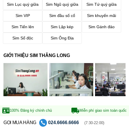
Sim Lục quý giữa
Sim Ngũ quý giữa
Sim Tứ quý giữa
2. Giá của sim năm sinh
đuôi
1983
Sim VIP
Sim đầu số cổ
Sim khuyến mãi
Có thể bạn đã biết, sim năm sinh 1983 có để đứng ở giữa hoặc
cuối của dãy số sim. Tuy nhiên trên thực tế, sim 1983 có giá trị và
Sim Tiến lên
Sim Lặp kép
Sim Gánh đảo
ý nghĩa hơn cả khi nó đứng ở cuối sim. Dưới đây là một vài ví dụ
về sim đuôi 1983 từ thấp đến cao.
Sim Số độc
Sim Ông Địa
Sim đuôi 1983 giá dưới 1 triệu:
GIỚI THIỆU SIM THĂNG LONG
0823921983: 880k
0337291983: 599k
0846361983: 860…
Xem thêm:
Bảng giá sim đuôi 1983 RẺ mà CHẤT
Sim đuôi 1983 từ 1 - 10 triệu:
0368471983: 1tr
100% Đăng ký
chính chủ
Miễn phí giao sim
toàn quốc
0942491983: 4tr680
GỌI MUA HÀNG
024.6666.6666
(7:30-22:00)