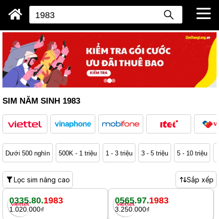
SIM NĂM SINH 1983
Dưới 500 nghìn
500K - 1 triệu
1 - 3 triệu
3 - 5 triệu
5 - 10 triệu
1
Lọc sim nâng cao
Sắp xếp
0335.80.
1983
0565.97.
1983
1.020.000₫
3.250.000₫