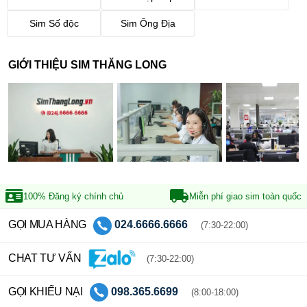
Sim Số độc
Sim Ông Địa
GIỚI THIỆU SIM THĂNG LONG
100% Đăng ký
chính chủ
Miễn phí giao sim
toàn quốc
GỌI MUA HÀNG
024.6666.6666
(7:30-22:00)
CHAT TƯ VẤN
(7:30-22:00)
GỌI KHIẾU NẠI
098.365.6699
(8:00-18:00)