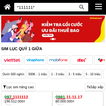
SIM LỤC QUÝ 1 GIỮA
Dưới 500 nghìn
500K - 1 triệu
1 - 3 triệu
3 - 5 triệu
5 - 10 triệu
1
Lọc sim nâng cao
Sắp xếp
097.
1111112
0981.
11.11.17
196.512.000₫
80.000.000₫