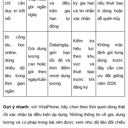
chỉ cần
và điều
kỳ gia hạn
nếu thuê bao
gói ngắn
duy trì kết
kiện gia
và tin nhắn
ít dùng hoặc
ngày
nối
hạn tự
xác nhận
dễ quên hủy
động
Đi công
Kiểm tra
tác, học
Data/ngày,
Không mặc
Gói dung
hiệu lực
online,
giới hạn
định gói từng
lượng
theo khu
dùng
tốc độ và
dùng trước
cao hoặc
vực và
nhiều dữ
thời điểm
đây vẫn còn
gói theo
thuê bao
liệu trong
reset dung
ưu đãi giống
ngày/tuần
trước khi
thời gian
lượng
năm 2026
đăng ký
ngắn
Gợi ý nhanh:
với VinaPhone, hãy chọn theo thói quen dùng thật
rồi xác nhận lại điều kiện áp dụng. Những thông tin về giá, dung
lượng và cú pháp trong bài nên được xem như dữ liệu đối chiếu