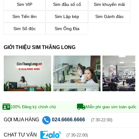
Sim VIP
Sim đầu số cổ
Sim khuyến mãi
Sim Tiến lên
Sim Lặp kép
Sim Gánh đảo
Sim Số độc
Sim Ông Địa
GIỚI THIỆU SIM THĂNG LONG
100% Đăng ký
chính chủ
Miễn phí giao sim
toàn quốc
GỌI MUA HÀNG
024.6666.6666
(7:30-22:00)
CHAT TƯ VẤN
(7:30-22:00)