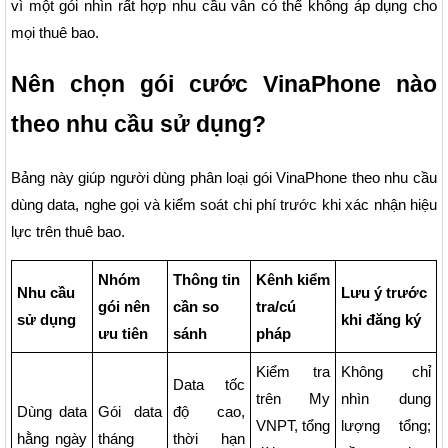
vì một gói nhìn rất hợp nhu cầu vẫn có thể không áp dụng cho
mọi thuê bao.
Nên chọn gói cước VinaPhone nào
theo nhu cầu sử dụng?
Bảng này giúp người dùng phân loại gói VinaPhone theo nhu cầu
dùng data, nghe gọi và kiểm soát chi phí trước khi xác nhận hiệu
lực trên thuê bao.
Nhóm
Thông tin
Kênh kiểm
Nhu cầu
Lưu ý trước
gói nên
cần so
tra/cú
sử dụng
khi đăng ký
ưu tiên
sánh
pháp
Kiểm tra
Không chỉ
Data tốc
trên My
nhìn dung
Dùng data
Gói data
độ cao,
VNPT, tổng
lượng tổng;
hằng ngày
tháng
thời hạn