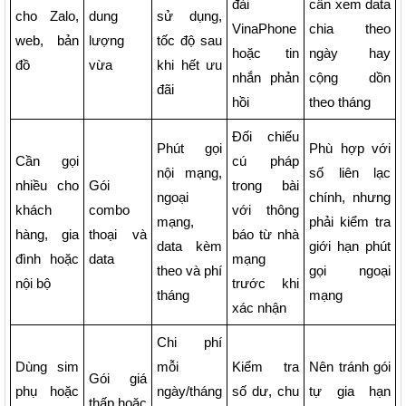
đài
cần xem data
cho Zalo,
dung
sử dụng,
VinaPhone
chia theo
web, bản
lượng
tốc độ sau
hoặc tin
ngày hay
đồ
vừa
khi hết ưu
nhắn phản
cộng dồn
đãi
hồi
theo tháng
Đối chiếu
Phút gọi
Phù hợp với
Cần gọi
cú pháp
nội mạng,
số liên lạc
nhiều cho
Gói
trong bài
ngoại
chính, nhưng
khách
combo
với thông
mạng,
phải kiểm tra
hàng, gia
thoại và
báo từ nhà
data kèm
giới hạn phút
đình hoặc
data
mạng
theo và phí
gọi ngoại
nội bộ
trước khi
tháng
mạng
xác nhận
Chi phí
Dùng sim
mỗi
Kiểm tra
Nên tránh gói
Gói giá
phụ hoặc
ngày/tháng
số dư, chu
tự gia hạn
thấp hoặc