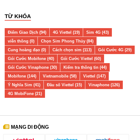
TỪ KHÓA
Điểm Giao Dịch (94)
4G Viettel (19)
Sim 4G (43)
viễn thông (0)
Chọn Sim Phong Thủy (84)
Cung hoàng đạo (0)
Cách chọn sim (113)
Gói Cước 4G (29)
Gói Cước Mobifone (40)
Gói Cước Viettel (60)
Gói Cước Vinaphone (30)
Kiểm tra thông tin (44)
Mobifone (144)
Vietnamobile (58)
Viettel (147)
Ý Nghĩa Sim (41)
Đầu số Viettel (15)
Vinaphone (126)
4G MobiFone (21)
MẠNG DI ĐỘNG