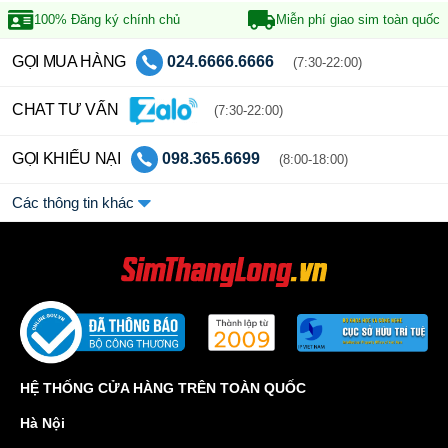
100% Đăng ký
chính chủ
Miễn phí giao sim
toàn quốc
GỌI MUA HÀNG
024.6666.6666
(7:30-22:00)
CHAT TƯ VẤN
(7:30-22:00)
GỌI KHIẾU NẠI
098.365.6699
(8:00-18:00)
Các thông tin khác
HỆ THỐNG CỬA HÀNG TRÊN TOÀN QUỐC
Hà Nội