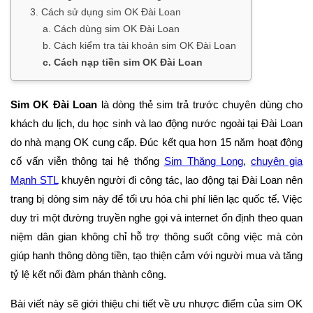
3. Cách sử dụng sim OK Đài Loan
a. Cách dùng sim OK Đài Loan
b. Cách kiểm tra tài khoản sim OK Đài Loan
c. Cách nạp tiền sim OK Đài Loan
Sim OK Đài Loan
là dòng thẻ sim trả trước chuyên dùng cho
khách du lịch, du học sinh và lao động nước ngoài tại Đài Loan
do nhà mạng OK cung cấp. Đúc kết qua hơn 15 năm hoạt động
cố vấn viễn thông tại hệ thống
Sim Thăng Long
,
chuyên gia
Mạnh STL
khuyên người đi công tác, lao động tại Đài Loan nên
trang bị dòng sim này để tối ưu hóa chi phí liên lạc quốc tế. Việc
duy trì một đường truyền nghe gọi và internet ổn định theo quan
niệm dân gian không chỉ hỗ trợ thông suốt công việc mà còn
giúp hanh thông dòng tiền, tạo thiện cảm với người mua và tăng
tỷ lệ kết nối đàm phán thành công.
Bài viết này sẽ giới thiệu chi tiết về ưu nhược điểm của sim OK