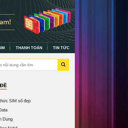
SIM
THANH TOÁN
TIN TỨC
 ĐỀ
 thức SIM số đẹp
Data
n Dụng