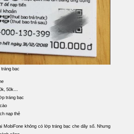
 tráng bạc
ne
20k, 50k…
ớp tráng bạc
 cào
ch nạp thẻ
ại MobiFone không có lớp tráng bạc che dãy số. Nhưng