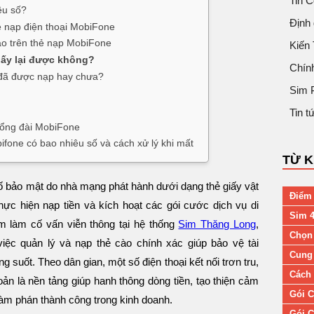
Tin 
êu số?
Định 
hẻ nạp điện thoại MobiFone
ào trên thẻ nạp MobiFone
Kiến
lấy lại được không?
Chín
 đã được nạp hay chưa?
Sim 
Tin 
 tổng đài MobiFone
ifone có bao nhiêu số và cách xử lý khi mất
TỪ 
ố bảo mật do nhà mạng phát hành dưới dạng thẻ giấy vật
Điểm 
hực hiện nạp tiền và kích hoạt các gói cước dịch vụ di
Sim 4
 làm cố vấn viễn thông tại hệ thống
Sim Thăng Long
,
Chọn
ệc quản lý và nạp thẻ cào chính xác giúp bảo vệ tài
Cung 
ông suốt. Theo dân gian, một số điện thoại kết nối trơn tru,
Cách 
hoản là nền tảng giúp hanh thông dòng tiền, tạo thiện cảm
Gói C
đàm phán thành công trong kinh doanh.
Gói C