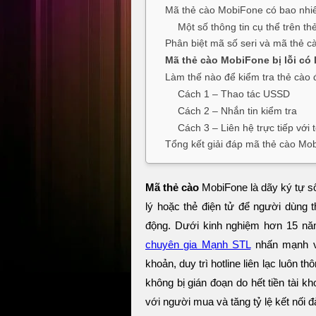
Mã thẻ cào MobiFone có bao nhi
Một số thông tin cụ thể trên t
Phân biệt mã số seri và mã thẻ c
Mã thẻ cào MobiFone bị lỗi có 
Làm thế nào để kiểm tra thẻ cào
Cách 1 – Thao tác USSD
Cách 2 – Nhắn tin kiểm tra
Cách 3 – Liên hệ trực tiếp với
Tổng kết giải đáp mã thẻ cào Mob
Mã thẻ cào
MobiFone là dãy ký tự s
lý hoặc thẻ điện tử để người dùng t
động. Dưới kinh nghiệm hơn 15 năm
chuyên gia Mạnh STL
nhấn mạnh vi
khoản, duy trì hotline liên lạc luôn th
không bị gián đoạn do hết tiền tài k
với người mua và tăng tỷ lệ kết nối 