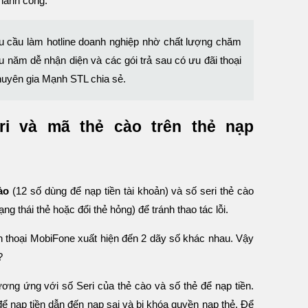
thành công.
u cầu làm hotline doanh nghiệp nhờ chất lượng chăm
âu năm dễ nhận diện và các gói trả sau có ưu đãi thoại
Chuyên gia Mạnh STL chia sẻ.
ri và mã thẻ cào trên thẻ nạp
ào
(12 số dùng để nạp tiền tài khoản) và số seri thẻ cào
ng thái thẻ hoặc đổi thẻ hỏng) để tránh thao tác lỗi.
ện thoại MobiFone xuất hiện đến 2 dãy số khác nhau. Vậy
?
ương ứng với số Seri của thẻ cào và số thẻ để nạp tiền.
để nạp tiền dẫn đến nạp sai và bị khóa quyền nạp thẻ. Để