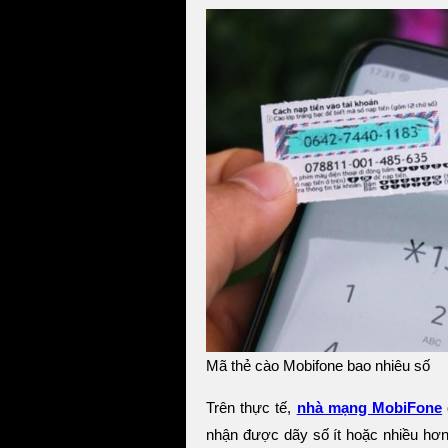
Mã thẻ cào Mobifone bao nhiêu số
Trên thực tế,
nhà mạng MobiFone
nhận được dãy số ít hoặc nhiều hơn