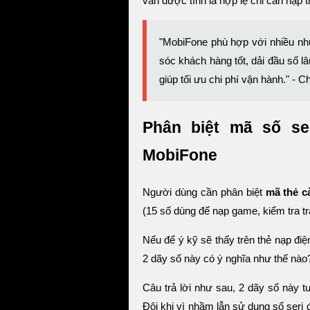
vấn được tính là hợp lệ chỉ cần nạp 
"MobiFone phù hợp với nhiều nh
sóc khách hàng tốt, dải đầu số l
giúp tối ưu chi phí vận hành." - 
Phân biệt mã số se
MobiFone
Người dùng cần phân biệt
mã thẻ c
(15 số dùng để nạp game, kiểm tra trạ
Nếu để ý kỹ sẽ thấy trên thẻ nạp đi
2 dãy số này có ý nghĩa như thế nào
Câu trả lời như sau, 2 dãy số này t
Đôi khi vì nhầm lẫn sử dụng số seri 