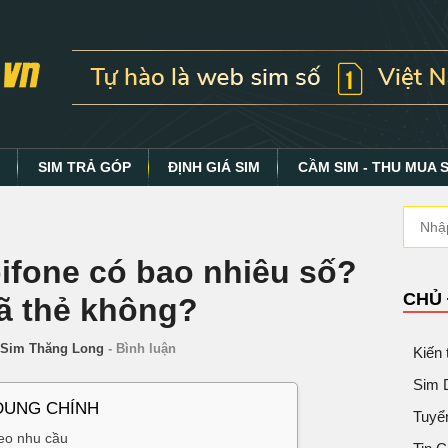
Y
SIM TRẢ GÓP
ĐỊNH GIÁ SIM
CẦM SIM - THU MUA 
ifone có bao nhiêu số?
CHỦ
mã thẻ không?
Sim Thăng Long
-
Bình luận
Kiến
Sim 
DUNG CHÍNH
Tuyể
eo nhu cầu