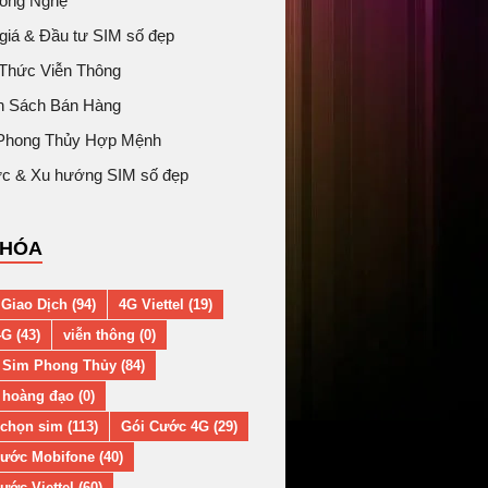
Công Nghệ
giá & Đầu tư SIM số đẹp
 Thức Viễn Thông
h Sách Bán Hàng
Phong Thủy Hợp Mệnh
tức & Xu hướng SIM số đẹp
KHÓA
Giao Dịch (94)
4G Viettel (19)
G (43)
viễn thông (0)
 Sim Phong Thủy (84)
hoàng đạo (0)
chọn sim (113)
Gói Cước 4G (29)
ước Mobifone (40)
ước Viettel (60)