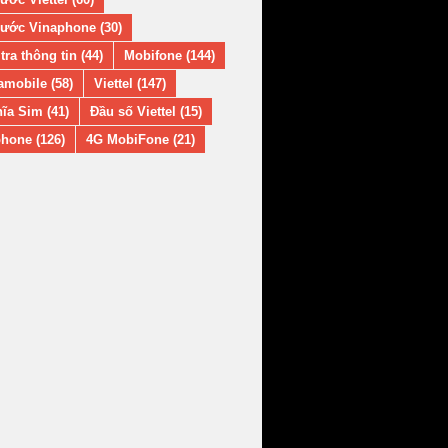
ước Vinaphone (30)
tra thông tin (44)
Mobifone (144)
amobile (58)
Viettel (147)
ĩa Sim (41)
Đầu số Viettel (15)
hone (126)
4G MobiFone (21)