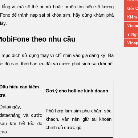
lo lắng vì mã số thẻ bị mờ hoặc muốn tìm hiểu số lượng
Gói C
Fone để tránh nạp sai bị khóa sim, hãy cùng khám phá
Kiểm 
đây.
Vietn
Ý Ngh
MobiFone theo nhu cầu
Vinap
mục đích sử dụng thay vì chỉ nhìn vào giá đăng ký. Ba
ốc độ cao, thời hạn ưu đãi và cước phát sinh sau khi hết
Dấu hiệu cần kiểm
Gợi ý cho hotline kinh doanh
tra
Data/ngày,
Phù hợp làm sim phụ chăm sóc
data/tháng và cước
khách, vẫn nên giữ tài khoản
sau khi hết tốc độ
chính đủ cước gọi
cao