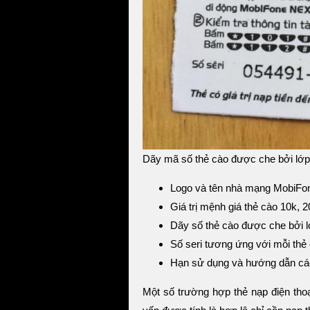
Dãy mã số thẻ cào được che bởi lớp
Logo và tên nhà mạng MobiFo
Giá trị mệnh giá thẻ cào 10k, 
Dãy số thẻ cào được che bởi l
Số seri tương ứng với mỗi thẻ
Hạn sử dụng và hướng dẫn cá
Một số trường hợp thẻ nạp điện tho