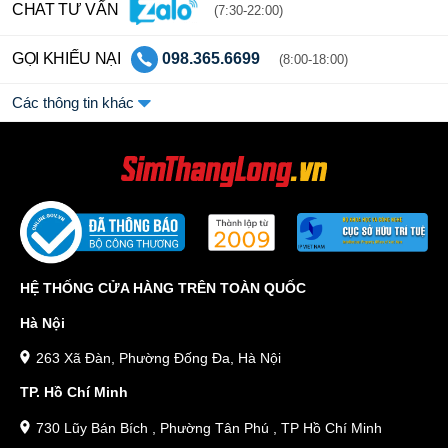
CHAT TƯ VẤN
(7:30-22:00)
GỌI KHIẾU NẠI
098.365.6699
(8:00-18:00)
Các thông tin khác
HỆ THỐNG CỬA HÀNG TRÊN TOÀN QUỐC
Hà Nội
263 Xã Đàn, Phường Đống Đa, Hà Nội
TP. Hồ Chí Minh
730 Lũy Bán Bích , Phường Tân Phú , TP Hồ Chí Minh