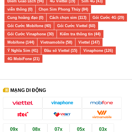
Điểm Giao Dịch (94)
4G Viettel (19)
Sim 4G (43)
viễn thông (0)
Chọn Sim Phong Thủy (84)
Cung hoàng đạo (0)
Cách chọn sim (113)
Gói Cước 4G (29)
Gói Cước Mobifone (40)
Gói Cước Viettel (60)
Gói Cước Vinaphone (30)
Kiểm tra thông tin (44)
Mobifone (144)
Vietnamobile (58)
Viettel (147)
Ý Nghĩa Sim (41)
Đầu số Viettel (15)
Vinaphone (126)
4G MobiFone (21)
MẠNG DI ĐỘNG
09x
08x
07x
05x
03x