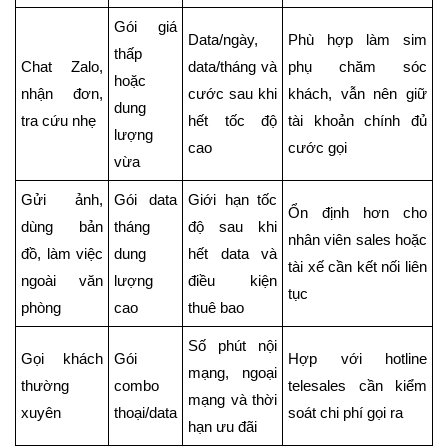
Gói giá
Data/ngày,
Phù hợp làm sim
thấp
Chat Zalo,
data/tháng và
phụ chăm sóc
hoặc
nhận đơn,
cước sau khi
khách, vẫn nên giữ
dung
tra cứu nhẹ
hết tốc độ
tài khoản chính đủ
lượng
cao
cước gọi
vừa
Gửi ảnh,
Gói data
Giới hạn tốc
Ổn định hơn cho
dùng bản
tháng
độ sau khi
nhân viên sales hoặc
đồ, làm việc
dung
hết data và
tài xế cần kết nối liên
ngoài văn
lượng
điều kiện
tục
phòng
cao
thuê bao
Số phút nội
Gọi khách
Gói
Hợp với hotline
mạng, ngoại
thường
combo
telesales cần kiểm
mạng và thời
xuyên
thoại/data
soát chi phí gọi ra
hạn ưu đãi