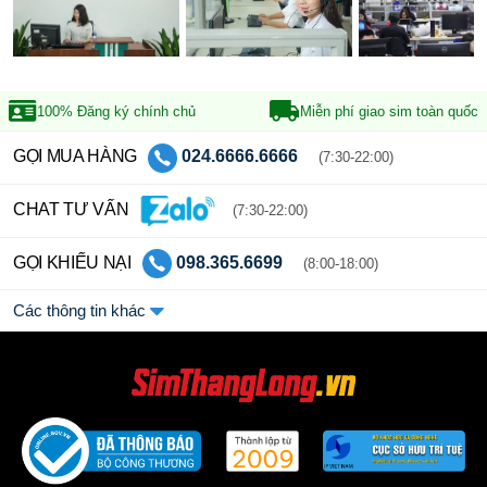
100% Đăng ký
chính chủ
Miễn phí giao sim
toàn quốc
GỌI MUA HÀNG
024.6666.6666
(7:30-22:00)
CHAT TƯ VẤN
(7:30-22:00)
GỌI KHIẾU NẠI
098.365.6699
(8:00-18:00)
Các thông tin khác