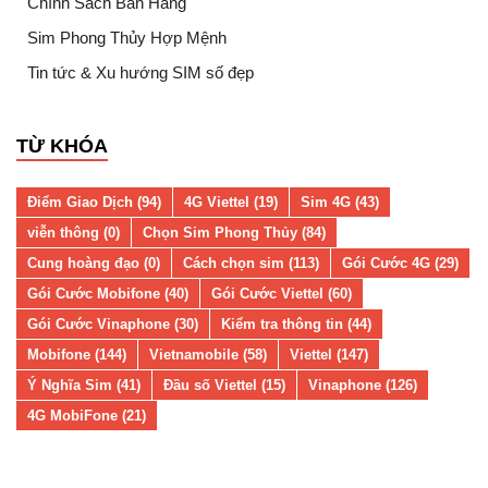
Chính Sách Bán Hàng
Sim Phong Thủy Hợp Mệnh
Tin tức & Xu hướng SIM số đẹp
TỪ KHÓA
Điểm Giao Dịch (94)
4G Viettel (19)
Sim 4G (43)
viễn thông (0)
Chọn Sim Phong Thủy (84)
Cung hoàng đạo (0)
Cách chọn sim (113)
Gói Cước 4G (29)
Gói Cước Mobifone (40)
Gói Cước Viettel (60)
Gói Cước Vinaphone (30)
Kiểm tra thông tin (44)
Mobifone (144)
Vietnamobile (58)
Viettel (147)
Ý Nghĩa Sim (41)
Đầu số Viettel (15)
Vinaphone (126)
4G MobiFone (21)