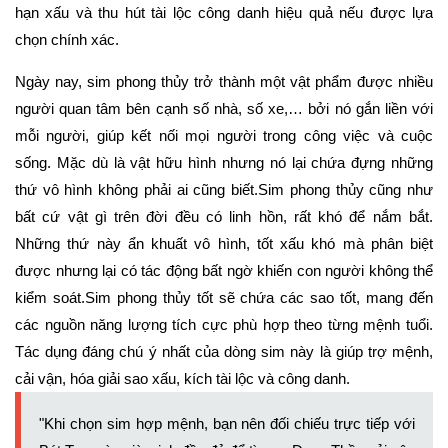
hạn xấu và thu hút tài lộc công danh hiệu quả nếu được lựa
chọn chính xác.
Ngày nay, sim phong thủy trở thành một vật phẩm được nhiều
người quan tâm bên cạnh số nhà, số xe,… bởi nó gắn liền với
mỗi người, giúp kết nối mọi người trong công việc và cuộc
sống. Mặc dù là vật hữu hình nhưng nó lại chứa đựng những
thứ vô hình không phải ai cũng biết.Sim phong thủy cũng như
bất cứ vật gì trên đời đều có linh hồn, rất khó để nắm bắt.
Những thứ này ẩn khuất vô hình, tốt xấu khó mà phân biệt
được nhưng lại có tác động bất ngờ khiến con người không thể
kiểm soát.Sim phong thủy tốt sẽ chứa các sao tốt, mang đến
các nguồn năng lượng tích cực phù hợp theo từng mệnh tuổi.
Tác dụng đáng chú ý nhất của dòng sim này là giúp trợ mệnh,
cải vận, hóa giải sao xấu, kích tài lộc và công danh.
"Khi chọn sim hợp mệnh, bạn nên đối chiếu trực tiếp với