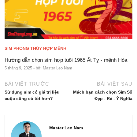
SIM PHONG THỦY HỢP MỆNH
Hướng dẫn chọn sim hợp tuổi 1965 Ất Tỵ - mệnh Hỏa
5 tháng 9, 2025
- bởi
Master Leo Nam
BÀI VIẾT TRƯỚC
BÀI VIẾT SAU
Sử dụng sim có giá trị liệu
Mách bạn cách chọn Sim Số
cuộc sống có tốt hơn?
Đẹp - Rẻ - Ý Nghĩa
Master Leo Nam