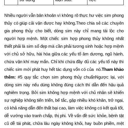
Nhiều người vẫn băn khoăn vì không rõ thực hư việc sim phong
thủy có giúp cải vận được hay không.Theo chia sẻ các chuyên
gia phong thủy cho biết, dòng sim này chỉ mang tài lộc cho
người hợp mệnh. Một chiếc sim hợp phong thủy không nhất
thiết phải là sim số đẹp mà cần phải tương sinh hoặc hợp mệnh
với chủ sở hữu, hài hòa giữa các yếu tố âm dương, ngũ hành,
chứa vận khí may mắn. Chỉ khi chứa đầy đủ các yếu tố này thì
chiếc sim mới phát huy hết tác dụng vốn có của nó.
Tham khảo
thêm:
#5 quy tắc chọn sim phong thủy chuẩnNgược lại, với
dòng sim này nếu dùng không đúng cách thì dẫn đến hậu quả
nghiêm trọng. Bởi sim không hợp mệnh với chủ nhân sẽ khiến
sự nghiệp không tiến triển, bế tắc, gặp nhiều khó khăn, trở ngại,
có khả năng dẫn đến thất bại cao, làm việc không có kết quả tốt,
dễ vướng vào tranh chấp, thị phi. Về vấn đề sức khỏe, bệnh tật
cũ dễ tái phát, chữa lâu ngày không khỏi, hay buồn phiền, mệt