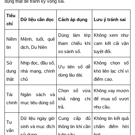
dụng thật để tránh kỳ vọng sai.
Tiêu
Dữ liệu cần đọc
Cách áp dụng
Lưu ý tránh sai
chí
Dùng làm lớp
Không xem như
Niềm
Mệnh, tuổi, quẻ
tham chiếu khi
cam kết cải vận
tin
dịch, Du Niên
so sánh số.
tuyệt đối.
Sử
Nhịp đọc, đầu số,
Không chọn số
Ưu tiên số dễ
dụng
nhà mạng, chính
khó liên lạc chỉ vì
dùng lâu dài.
thật
chủ
điểm cao.
Chọn số vừa
Không vay mượn
Tài
Ngân sách và
khả năng chi
để mua số vượt
chính
mục tiêu dùng số
trả.
nhu cầu.
Dữ liệu ngày giờ
Cung cấp đủ
Không tin kết quả
Tư
sinh và mục đích
thông tin khi cần
chấm điểm hời
vấn
sử dụng
luận sâu.
hợt.