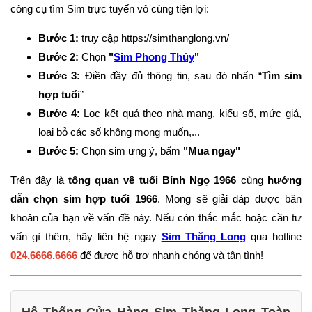
công cụ tìm Sim trực tuyến vô cùng tiện lợi:
Bước 1:
truy cập
https://simthanglong.vn/
Bước 2:
Chọn
"
Sim Phong Thủy
"
Bước 3:
Điền đầy đủ thông tin, sau đó nhấn “
Tìm sim
hợp tuổi
”
Bước 4:
Lọc kết quả theo nhà mạng, kiểu số, mức giá,
loại bỏ các số không mong muốn,...
Bước 5:
Chọn sim ưng ý, bấm
"Mua ngay"
Trên đây là
tổng quan về tuổi Bính Ngọ 1966
cùng
hướng
dẫn chọn sim hợp tuổi 1966
. Mong sẽ giải đáp được băn
khoăn của bạn về vấn đề này. Nếu còn thắc mắc hoặc cần tư
vấn gì thêm, hãy liên hệ ngay
Sim Thăng Long
qua hotline
024.6666.6666
để được hỗ trợ nhanh chóng và tận tình!
Hệ Thống Cửa Hàng Sim Thăng Long Toàn