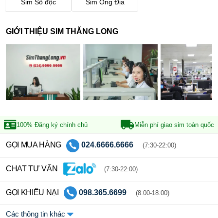
Sim Số độc
Sim Ông Địa
GIỚI THIỆU SIM THĂNG LONG
100% Đăng ký
chính chủ
Miễn phí giao sim
toàn quốc
GỌI MUA HÀNG
024.6666.6666
(7:30-22:00)
CHAT TƯ VẤN
(7:30-22:00)
GỌI KHIẾU NẠI
098.365.6699
(8:00-18:00)
Các thông tin khác