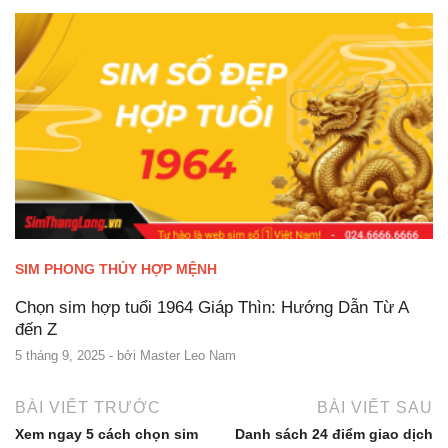
SIM PHONG THỦY HỢP MỆNH
Chọn sim hợp tuổi 1964 Giáp Thìn: Hướng Dẫn Từ A
đến Z
5 tháng 9, 2025
- bởi
Master Leo Nam
BÀI VIẾT TRƯỚC
BÀI VIẾT SAU
Xem ngay 5 cách chọn sim
Danh sách 24 điểm giao dịch