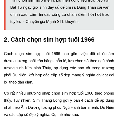
"Khi chọn sim hợp mệnh, bạn nên đối chiếu trực tiếp với
Bát Tự ngày giờ sinh đầy đủ để tìm ra Dụng Thần cải vận
chính xác, cấm tin các công cụ chấm điểm hời hợt trực
tuyến." - Chuyên gia
Mạnh STL
khuyên.
2. Cách chọn sim hợp tuổi 1966
Cách chọn sim hợp tuổi 1966 bao gồm việc đối chiếu âm
dương tương phối cân bằng chẵn lẻ, lựa chọn số theo ngũ hành
tương sinh Kim sinh Thủy, áp dụng các sao tốt trong trường
phái Du Niên, kết hợp các cặp số đẹp mang ý nghĩa đại cát đại
lợi theo dân gian.
Có rất nhiều phương pháp chọn sim hợp tuổi 1966 theo phong
thủy. Tuy nhiên, Sim Thăng Long gợi ý bạn 4 cách đễ áp dụng
nhất theo Âm Dương tương phối, Ngũ Hành bản mệnh, Du Niên
và các cặp số đẹp ý nghĩa. Cụ thể như sau: