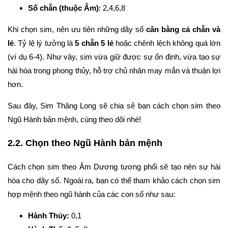
Số chẵn (thuộc Âm)
: 2,4,6,8
Khi chọn sim, nên ưu tiên những dãy số
cân bằng cả chẵn và
lẻ
. Tỷ lệ lý tưởng là
5 chẵn 5 lẻ
hoặc chênh lệch không quá lớn
(ví dụ 6-4). Như vậy, sim vừa giữ được sự ổn định, vừa tạo sự
hài hòa trong phong thủy, hỗ trợ chủ nhân may mắn và thuận lợi
hơn.
Sau đây, Sim Thăng Long sẽ chia sẻ bạn cách chọn sim theo
Ngũ Hành bản mệnh, cùng theo dõi nhé!
2.2. Chọn theo Ngũ Hành bản mệnh
Cách chọn sim theo Âm Dương tương phối sẽ tạo nên sự hài
hòa cho dãy số. Ngoài ra, bạn có thể tham khảo cách chọn sim
hợp mệnh theo ngũ hành của các con số như sau:
Hành Thủy:
0,1