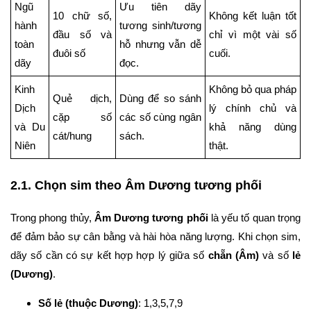
Ngũ
Ưu tiên dãy
10 chữ số,
Không kết luận tốt
hành
tương sinh/tương
đầu số và
chỉ vì một vài số
toàn
hỗ nhưng vẫn dễ
đuôi số
cuối.
dãy
đọc.
Kinh
Không bỏ qua pháp
Quẻ dịch,
Dùng để so sánh
Dịch
lý chính chủ và
cặp số
các số cùng ngân
và Du
khả năng dùng
cát/hung
sách.
Niên
thật.
2.1. Chọn sim theo Âm Dương tương phối
Trong phong thủy,
Âm Dương tương phối
là yếu tố quan trọng
để đảm bảo sự cân bằng và hài hòa năng lượng. Khi chọn sim,
dãy số cần có sự kết hợp hợp lý giữa số
chẵn (Âm)
và số
lẻ
(Dương)
.
Số lẻ (thuộc Dương)
: 1,3,5,7,9