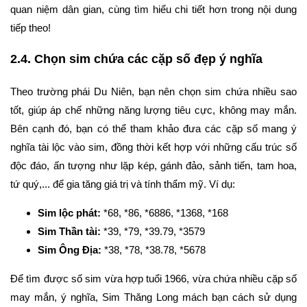
quan niệm dân gian, cùng tìm hiểu chi tiết hơn trong nội dung
tiếp theo!
2.4. Chọn sim chứa các cặp số đẹp ý nghĩa
Theo trường phái Du Niên, bạn nên chọn sim chứa nhiều sao
tốt, giúp áp chế những năng lượng tiêu cực, không may mắn.
Bên cạnh đó, bạn có thể tham khảo đưa các cặp số mang ý
nghĩa tài lộc vào sim, đồng thời kết hợp với những cấu trúc số
độc đáo, ấn tượng như lặp kép, gánh đảo, sảnh tiến, tam hoa,
tứ quý,... để gia tăng giá trị và tính thẩm mỹ. Ví dụ:
Sim lộc phát:
*68, *86, *6886, *1368, *168
Sim Thần tài:
*39, *79, *39.79, *3579
Sim Ông Địa:
*38, *78, *38.78, *5678
Để tìm được số sim vừa hợp tuổi 1966, vừa chứa nhiều cặp số
may mắn, ý nghĩa, Sim Thăng Long mách bạn cách sử dụng