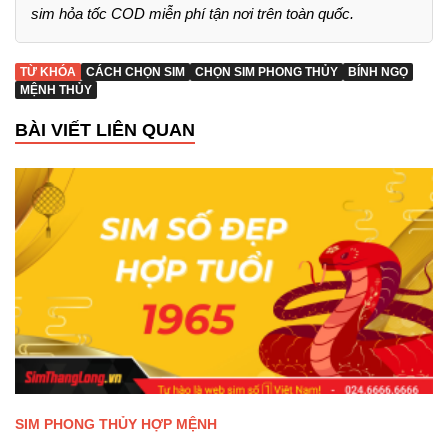
sim hỏa tốc COD miễn phí tận nơi trên toàn quốc.
TỪ KHÓA
CÁCH CHỌN SIM
CHỌN SIM PHONG THỦY
BÍNH NGỌ
MỆNH THỦY
BÀI VIẾT LIÊN QUAN
SIM PHONG THỦY HỢP MỆNH