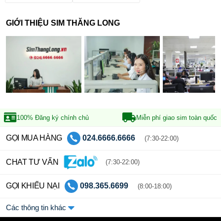
GIỚI THIỆU SIM THĂNG LONG
100% Đăng ký
chính chủ
Miễn phí giao sim
toàn quốc
GỌI MUA HÀNG
024.6666.6666
(7:30-22:00)
CHAT TƯ VẤN
(7:30-22:00)
GỌI KHIẾU NẠI
098.365.6699
(8:00-18:00)
Các thông tin khác