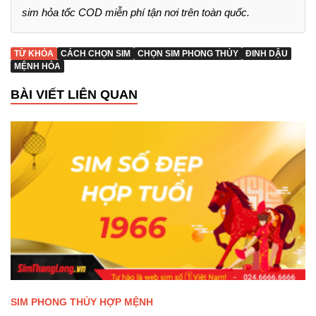
sim hỏa tốc COD miễn phí tận nơi trên toàn quốc.
TỪ KHÓA
CÁCH CHỌN SIM
CHỌN SIM PHONG THỦY
ĐINH DẬU
MỆNH HỎA
BÀI VIẾT LIÊN QUAN
SIM PHONG THỦY HỢP MỆNH