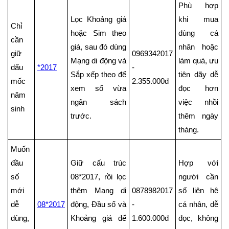
Phù hợp
Lọc Khoảng giá
khi mua
Chỉ
hoặc Sim theo
dùng cá
cần
giá, sau đó dùng
nhân hoặc
giữ
0969342017
Mạng di động và
làm quà, ưu
dấu
*2017
-
Sắp xếp theo để
tiên dãy dễ
mốc
2.355.000đ
xem số vừa
đọc hơn
năm
ngân sách
việc nhồi
sinh
trước.
thêm ngày
tháng.
Muốn
đầu
Giữ cấu trúc
Hợp với
số
08*2017, rồi lọc
người cần
mới
thêm Mạng di
0878982017
số liên hệ
dễ
08*2017
động, Đầu số và
-
cá nhân, dễ
dùng,
Khoảng giá để
1.600.000đ
đọc, không