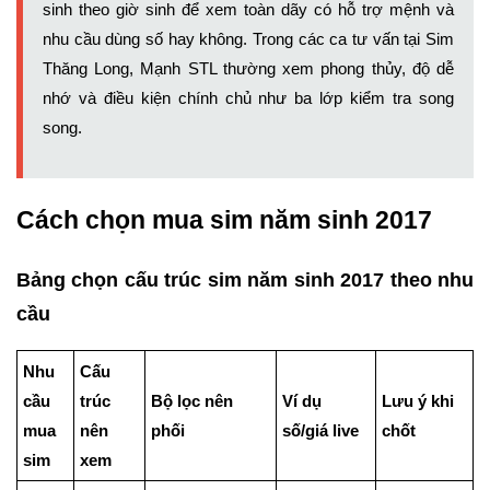
sinh theo giờ sinh
để xem toàn dãy có hỗ trợ mệnh và
nhu cầu dùng số hay không. Trong các ca tư vấn tại Sim
Thăng Long,
Mạnh STL
thường xem phong thủy, độ dễ
nhớ và điều kiện chính chủ như ba lớp kiểm tra song
song.
Cách chọn mua sim năm sinh 2017
Bảng chọn cấu trúc sim năm sinh 2017 theo nhu
cầu
Nhu
Cấu
cầu
trúc
Bộ lọc nên
Ví dụ
Lưu ý khi
mua
nên
phối
số/giá live
chốt
sim
xem