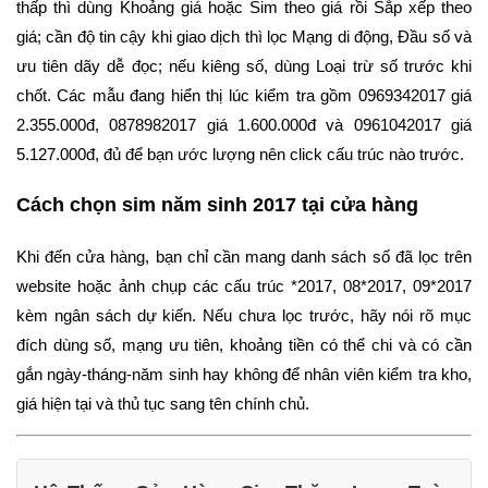
thấp thì dùng Khoảng giá hoặc Sim theo giá rồi Sắp xếp theo
giá; cần độ tin cậy khi giao dịch thì lọc Mạng di động, Đầu số và
ưu tiên dãy dễ đọc; nếu kiêng số, dùng Loại trừ số trước khi
chốt. Các mẫu đang hiển thị lúc kiểm tra gồm 0969342017 giá
2.355.000đ, 0878982017 giá 1.600.000đ và 0961042017 giá
5.127.000đ, đủ để bạn ước lượng nên click cấu trúc nào trước.
Cách chọn sim năm sinh 2017 tại cửa hàng
Khi đến cửa hàng, bạn chỉ cần mang danh sách số đã lọc trên
website hoặc ảnh chụp các cấu trúc *2017, 08*2017, 09*2017
kèm ngân sách dự kiến. Nếu chưa lọc trước, hãy nói rõ mục
đích dùng số, mạng ưu tiên, khoảng tiền có thể chi và có cần
gắn ngày-tháng-năm sinh hay không để nhân viên kiểm tra kho,
giá hiện tại và thủ tục sang tên chính chủ.