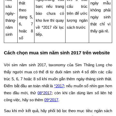
thật
ngày mẫu
sâu
bạn; nếu trang
cấu trúc
theo
không phải
ngày-
báo chưa có
trên để ước
dạng 5,
ngày sinh
tháng-
kho live thì quay
lượng ngân
6, 7
thật chỉ vì
năm
về *2017 rồi lọc
sách trước
hoặc 8
thấy giá rẻ.
sinh
tiếp.
số
Cách chọn mua sim năm sinh 2017 trên website
Với sim năm sinh 2017, taxonomy của Sim Thăng Long cho
thấy người mua có thể đi từ đuôi năm sinh 4 số đến các cấu
trúc 5, 6, 7 hoặc 8 số khi muốn gắn thêm ngày-tháng sinh thật.
Điểm bắt đầu an toàn nhất là
*2017
; nếu muốn số nhìn gọn hơn
theo đầu mới, thử
08*2017
; còn khi cần dùng làm số liên hệ
công việc, hãy so thêm
09*2017
.
Sau khi mở kết quả, hãy phối bộ lọc theo mục tiêu: ngân sách