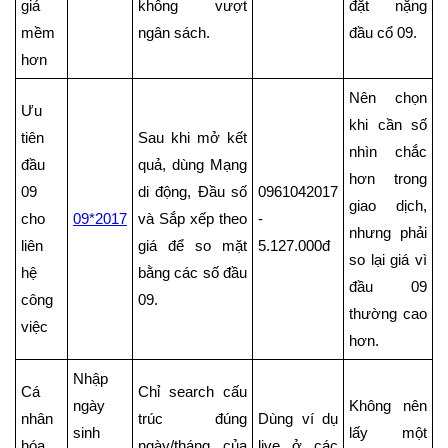
giá
không vượt
đặt nặng
mềm
ngân sách.
đầu cổ 09.
hơn
Nên chọn
Ưu
khi cần số
tiên
Sau khi mở kết
nhìn chắc
đầu
quả, dùng Mạng
hơn trong
09
di động, Đầu số
0961042017
giao dịch,
cho
09*2017
và Sắp xếp theo
-
nhưng phải
liên
giá để so mặt
5.127.000đ
so lại giá vì
hệ
bằng các số đầu
đầu 09
công
09.
thường cao
việc
hơn.
Nhập
Cá
Chỉ search cấu
ngày
Không nên
nhân
trúc đúng
Dùng ví dụ
sinh
lấy một
hóa
ngày/tháng của
live ở các