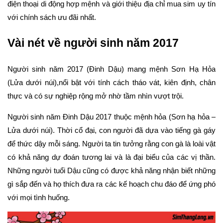
điện thoại di động hợp mệnh và giới thiệu địa chỉ mua sim uy tín
với chính sách ưu đãi nhất.
Vài nét về người sinh năm 2017
Người sinh năm 2017 (Đinh Dậu) mang mệnh Sơn Hạ Hỏa
(Lửa dưới núi),nổi bật với tính cách tháo vát, kiên định, chân
thực và có sự nghiệp rộng mở nhờ tầm nhìn vượt trội.
Người sinh năm Đinh Dậu 2017 thuộc mệnh hỏa (Sơn hạ hỏa –
Lửa dưới núi). Thời cổ đại, con người đã dựa vào tiếng gà gáy
để thức dậy mỗi sáng. Người ta tin tưởng rằng con gà là loài vật
có khả năng dự đoán tương lai và là đại biểu của các vị thần.
Những người tuổi Dậu cũng có được khả năng nhận biết những
gì sắp đến và họ thích đưa ra các kế hoạch chu đáo để ứng phó
với mọi tình huống.