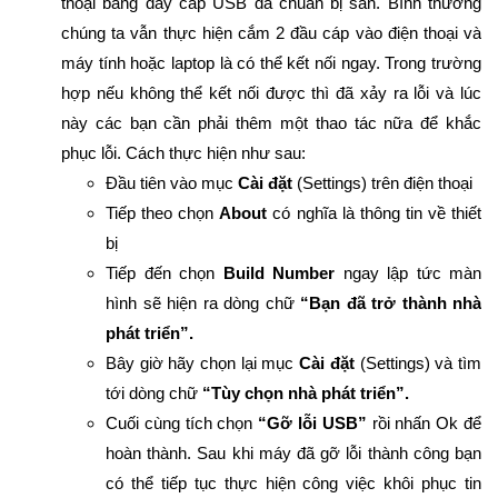
thoại bằng dây cáp USB đã chuẩn bị sẵn. Bình thường
chúng ta vẫn thực hiện cắm 2 đầu cáp vào điện thoại và
máy tính hoặc laptop là có thể kết nối ngay. Trong trường
hợp nếu không thể kết nối được thì đã xảy ra lỗi và lúc
này các bạn cần phải thêm một thao tác nữa để khắc
phục lỗi. Cách thực hiện như sau:
Đầu tiên vào mục
Cài đặt
(Settings) trên điện thoại
Tiếp theo chọn
About
có nghĩa là thông tin về thiết
bị
Tiếp đến chọn
Build Number
ngay lập tức màn
hình sẽ hiện ra dòng chữ
“Bạn đã trở thành nhà
phát triển”.
Bây giờ hãy chọn lại mục
Cài đặt
(Settings) và tìm
tới dòng chữ
“Tùy chọn nhà phát triển”.
Cuối cùng tích chọn
“Gỡ lỗi USB”
rồi nhấn Ok để
hoàn thành. Sau khi máy đã gỡ lỗi thành công bạn
có thể tiếp tục thực hiện công việc khôi phục tin