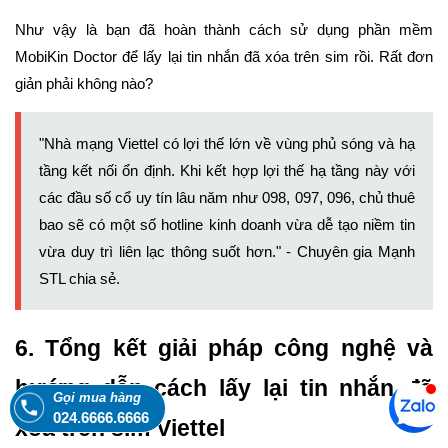
Như vậy là bạn đã hoàn thành cách sử dụng phần mềm
MobiKin Doctor để lấy lại tin nhắn đã xóa trên sim rồi. Rất đơn
giản phải không nào?
"Nhà mạng Viettel có lợi thế lớn về vùng phủ sóng và hạ
tầng kết nối ổn định. Khi kết hợp lợi thế hạ tầng này với
các đầu số cổ uy tín lâu năm như 098, 097, 096, chủ thuê
bao sẽ có một số hotline kinh doanh vừa dễ tạo niềm tin
vừa duy trì liên lạc thông suốt hơn." - Chuyên gia Mạnh
STL chia sẻ.
6. Tổng kết giải pháp công nghệ và
hướng dẫn cách lấy lại tin nhắn đã
Gọi mua hàng
024.6666.6666
xóa trên sim Viettel